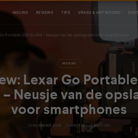
NIEUWS
REVIEWS
TIPS
VRAAG & ANTWOORD
DIGI
 Go Portable SSD SL400 – Neusje van de opslagzalm voor smartphones
REVIEWS
ew: Lexar Go Portabl
 – Neusje van de opsl
voor smartphones
12 NOVEMBER 2025
3 MINUTEN
0 REACTIES