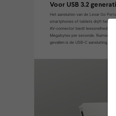
Voor USB 3.2 generati
Het aansluiten van de Lexar Go Po
smartphones of tablets drijft helem
AV-connector biedt leessnelheden va
Megabytes per seconde. Ruimschoot
gevallen is de USB-C aansluiting plu