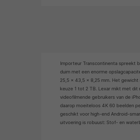
Importeur Transcontinenta spreekt bi
duim met een enorme opslagcapacitei
25,5 x 43,5 x 8,25 mm. Het gewicht i
keuze 1 tot 2 TB. Lexar mikt met di
videofilmende gebruikers van de iPho
daarop moeiteloos 4K 60 beelden pe
geschikt voor high-end Android-sma
uitvoering is robuust: Stof- en wate