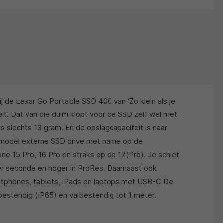
j de Lexar Go Portable SSD 400 van ‘Zo klein als je
t’. Dat van die duim klopt voor de SSD zelf wel met
s slechts 13 gram. En de opslagcapaciteit is naar
t model externe SSD drive met name op de
ne 15 Pro, 16 Pro en straks op de 17(Pro). Je schiet
r seconde en hoger in ProRes. Daarnaast ook
rtphones, tablets, iPads en laptops met USB-C De
rbestendig (IP65) en valbestendig tot 1 meter.