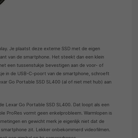
play. Je plaatst deze externe SSD met de eigen
ant van de smartphone. Het steekt dan een klein
t met een tussenstukje bevestigen aan de voor- of
ukje in de USB-C-poort van de smartphone, schroeft
exar Go Portable SSD SL400 (al of niet met hub) aan
op de Lexar Go Portable SSD SL400. Dat loopt als een
Apple ProRes vormt geen enkelprobleem. Warmlopen is
fmetingen en gewicht merk je eigenlijk niet dat de
 smartphone zit. Lekker onbekommerd videofilmen.
met een gimbal en bij cameradrones.