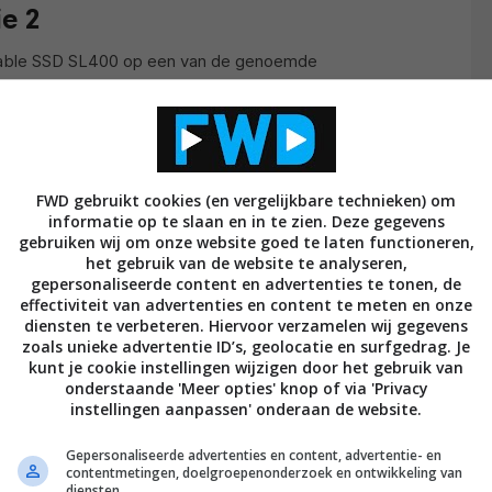
e 2
rtable SSD SL400 op een van de genoemde
aal op de USB 3.2 generatie twee connector. Deze
n 1.050 Megabytes en schrijfsnelheden van 1.000
s genoeg voor 4K en 6K. In verreweg de meeste
g and play. Gewoon zonder kabeltjes er in steken.
FWD gebruikt cookies (en vergelijkbare technieken) om
informatie op te slaan en in te zien. Deze gegevens
gebruiken wij om onze website goed te laten functioneren,
het gebruik van de website te analyseren,
gepersonaliseerde content en advertenties te tonen, de
effectiviteit van advertenties en content te meten en onze
diensten te verbeteren. Hiervoor verzamelen wij gegevens
zoals unieke advertentie ID’s, geolocatie en surfgedrag. Je
kunt je cookie instellingen wijzigen door het gebruik van
onderstaande 'Meer opties' knop of via 'Privacy
instellingen aanpassen' onderaan de website.
Gepersonaliseerde advertenties en content, advertentie- en
contentmetingen, doelgroepenonderzoek en ontwikkeling van
diensten