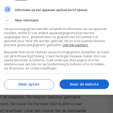
Informatie op een apparaat opslaan en/of openen
Meer informatie
Uw persoonsgegevens worden verwerkt en informatie van uw apparaat
(cookies, unieke ID's en andere apparaatgegevens) kan worden
opgeslagen door, geopend door en gedeeld met 332 partners of
specifiek door deze site worden gebruikt. Wij en onze partners kunnen
precieze geolocatiegegevens gebruiken.
Lijst met partners.
Bepaalde leveranciers kunnen uw persoonsgegevens verwerken op basis
van gerechtvaardigd belang. U kunt hiertegen bezwaar maken door uw
opties hieronder te beheren. Zoek onderaan deze pagina of in het
sitemenu naar een link om uw toestemming te beheren of in te trekken
via de privacy- en cookie-instellingen.
ie van de Lexar Go Portable SSD SL400 als een
. De hubmodule klik je met een connector vast aan
hikbaar zodat je naast de AV uit/invoer tevens een
Meer opties
Naar de website
e voeding (powerbank) kunt aansluiten. Dat kan in de
eert de kabeltjes. De meeste daarvoor gebruikte
verd. De Lexar Go Portable SSD SL400 is naar
) leverbaar. Lexar ziet vooruit dat de bestaande