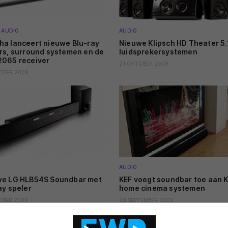
AUDIO
AUDIO
a lanceert nieuwe Blu-ray
Nieuwe Klipsch HD Theater 5.
rs, surround systemen en de
luidsprekersystemen
065 receiver
21 OKTOBER 2009
OBER 2009
AUDIO
we LG HLB54S Soundbar met
KEF voegt soundbar toe aan 
ay speler
home cinema systemen
OBER 2009
29 SEPTEMBER 2009