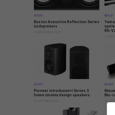
AUDIO
BEELD
Boston Acoustics Reflection Series
Yamah
luidsprekers
spele
RX-V2
05 NOVEMBER 2009
21 OKT
AUDIO
AUDIO
Pioneer introduceert Series 3
Nieu
home cinema design speakers
Blu-r
13 OKTOBER 2009
13 OKT