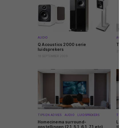
AUDIO
AUDIO
Q Acoustics 2000 serie
Teufe
luidsprekers
25 AUG
18 SEPTEMBER 2009
TIPS EN ADVIES
AUDIO
LUIDSPREKERS
TIPS E
Homecinema surround-
Luids
opstellingen (2.1, 5.1, 6.1, 7.1 etc)
thuis