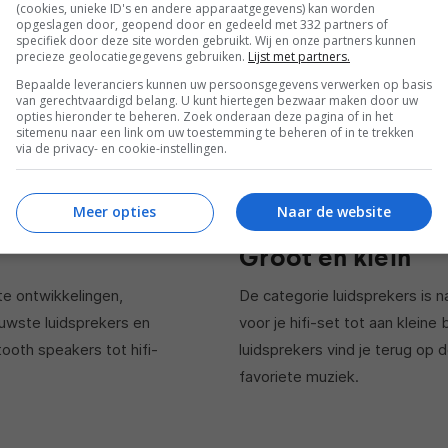
(cookies, unieke ID's en andere apparaatgegevens) kan worden
USTUS 2009
opgeslagen door, geopend door en gedeeld met 332 partners of
specifiek door deze site worden gebruikt. Wij en onze partners kunnen
precieze geolocatiegegevens gebruiken.
Lijst met partners.
Bepaalde leveranciers kunnen uw persoonsgegevens verwerken op basis
van gerechtvaardigd belang. U kunt hiertegen bezwaar maken door uw
opties hieronder te beheren. Zoek onderaan deze pagina of in het
sitemenu naar een link om uw toestemming te beheren of in te trekken
1
…
70
71
72
73
via de privacy- en cookie-instellingen.
Meer opties
Naar de website
Groot en klein
te ontwikkelingen,
De categorie luidsprekers is n
uwste luidsprekers en
voor je hifi-set tot aan kleine
tooth speakers tot hifi-
luidsprekers vind je terug op d
favoriete muziek.