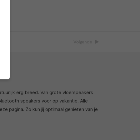
Volgende
atuurlijk erg breed. Van grote vloerspeakers
 bluetooth speakers voor op vakantie. Alle
eze pagina. Zo kun jij optimaal genieten van je