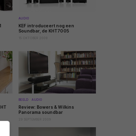
AUDIO
1
KEF introduceert nog een
Soundbar, de KHT7005
15 OKTOBER 2009
BEELD
AUDIO
KHT
Review: Bowers & Wilkins
Panorama soundbar
29 SEPTEMBER 2009