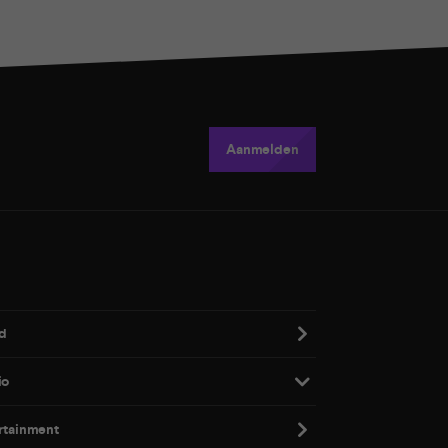
Aanmelden
d
io
rtainment