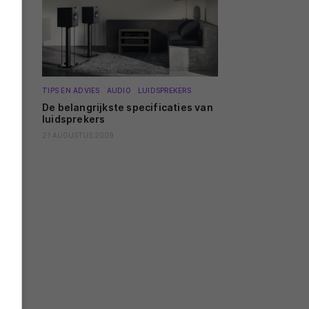
TIPS EN ADVIES
AUDIO
LUIDSPREKERS
De belangrijkste specificaties van
luidsprekers
21 AUGUSTUS 2009