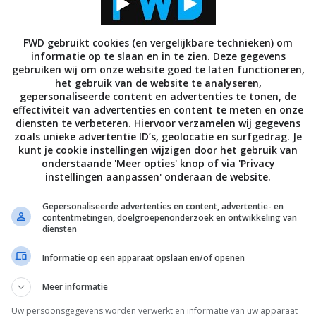
FWD gebruikt cookies (en vergelijkbare technieken) om
informatie op te slaan en in te zien. Deze gegevens
gebruiken wij om onze website goed te laten functioneren,
het gebruik van de website te analyseren,
AUDIO
gepersonaliseerde content en advertenties te tonen, de
effectiviteit van advertenties en content te meten en onze
l lanceert Theatre 80 lijn
De beste luidspreker merken
diensten te verbeteren. Hiervoor verzamelen wij gegevens
USTUS 2009
21 AUGUSTUS 2009
zoals unieke advertentie ID’s, geolocatie en surfgedrag. Je
kunt je cookie instellingen wijzigen door het gebruik van
onderstaande 'Meer opties' knop of via 'Privacy
instellingen aanpassen' onderaan de website.
Gepersonaliseerde advertenties en content, advertentie- en
contentmetingen, doelgroepenonderzoek en ontwikkeling van
diensten
Informatie op een apparaat opslaan en/of openen
N ADVIES
AUDIO
LUIDSPREKERS
Meer informatie
prekers voor je
Uw persoonsgegevens worden verwerkt en informatie van uw apparaat
bioscoop: een introductie