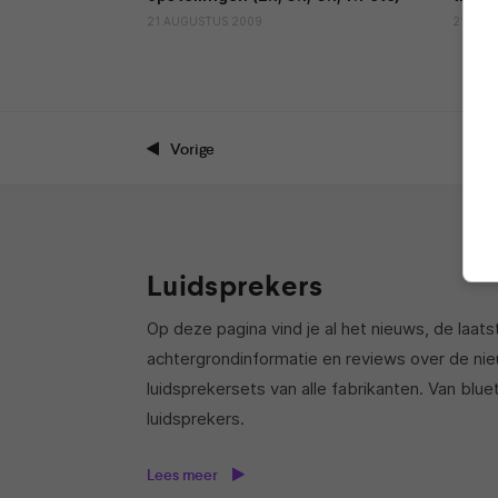
21 AUGUSTUS 2009
21 AUG
Vorige
Luidsprekers
Op deze pagina vind je al het nieuws, de laats
achtergrondinformatie en reviews over de nie
luidsprekersets van alle fabrikanten. Van blue
luidsprekers.
Lees meer