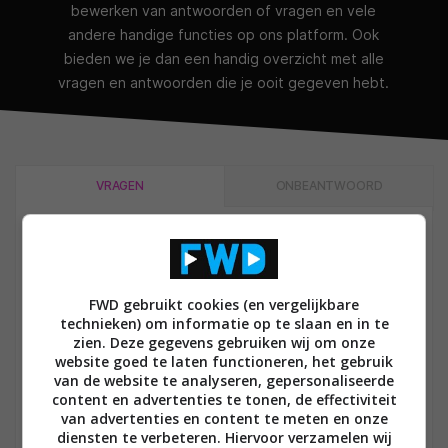
bewerken van antwoorden of vragen en vele
andere handige functies op ons platform. Ook
bieden we je dan een handig overzicht met alle
vragen en antwoorden die je ooit gegeven hebt.
VRAGEN
ONBEANTWOORD
Vragen
FWD gebruikt cookies (en vergelijkbare
technieken) om informatie op te slaan en in te
Alle categorieën
zien. Deze gegevens gebruiken wij om onze
website goed te laten functioneren, het gebruik
van de website te analyseren, gepersonaliseerde
content en advertenties te tonen, de effectiviteit
BRONNEN EN SPELERS
2
van advertenties en content te meten en onze
DOOR FRANS CALLEBAUT OM 10 OKTOBER 2021
Kan de Oppo bdp-105 gewone dvd’s
diensten te verbeteren. Hiervoor verzamelen wij
ANTWOORDEN