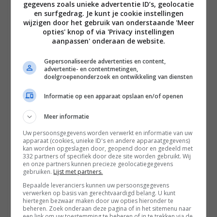
upscalen naar 4K?
gegevens zoals unieke advertentie ID’s, geolocatie
en surfgedrag. Je kunt je cookie instellingen
BRONNEN EN SPELERS
wijzigen door het gebruik van onderstaande 'Meer
1
DOOR FRANS CALLEBAUT OM 22 APRIL 2021
opties' knop of via 'Privacy instellingen
Panasonic ubc-90 blu-ray recorder
ANTWOORDEN
aanpassen' onderaan de website.
geschikt voor telenet (belgie) kaarten?
BRONNEN EN SPELERS
Gepersonaliseerde advertenties en content,
0
DOOR PEACOCK OM 07 JANUARI 2021
advertentie- en contentmetingen,
doelgroepenonderzoek en ontwikkeling van diensten
Ziggo next box bedienen met Philips
ANTWOORDEN
remote?
Informatie op een apparaat opslaan en/of openen
BRONNEN EN SPELERS
1
DOOR ANONIEM OM 18 JULI 2020
Meer informatie
High clarity sound in panasonic
ANTWOORDEN
toestellen?
Uw persoonsgegevens worden verwerkt en informatie van uw
apparaat (cookies, unieke ID's en andere apparaatgegevens)
BRONNEN EN SPELERS
kan worden opgeslagen door, geopend door en gedeeld met
1
DOOR IRONMAN OM 04 JULI 2020
332 partners of specifiek door deze site worden gebruikt. Wij
Upscaling naar 4k door tv of speler?
en onze partners kunnen precieze geolocatiegegevens
ANTWOORDEN
gebruiken.
Lijst met partners.
Bepaalde leveranciers kunnen uw persoonsgegevens
BRONNEN EN SPELERS
4
verwerken op basis van gerechtvaardigd belang. U kunt
DOOR FRANS CALLEBAUT OM 02 JULI 2020
hiertegen bezwaar maken door uw opties hieronder te
Wat is de beste blu-ray bd-re 25 gb?
ANTWOORDEN
beheren. Zoek onderaan deze pagina of in het sitemenu naar
een link om uw toestemming te beheren of in te trekken via de