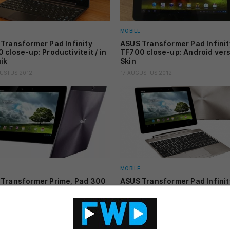
MOBILE
Transformer Pad Infinity
ASUS Transformer Pad Infinit
 close-up: Productiviteit / in
TF700 close-up: Android vers
ik
Skin
USTUS 2012
17 AUGUSTUS 2012
MOBILE
Transformer Prime, Pad 300
ASUS Transformer Pad Infinit
d Infinity krijgen Android 4.1
TF700 te koop in Nederland
 Bean (update)
02 JULI 2012
 2012