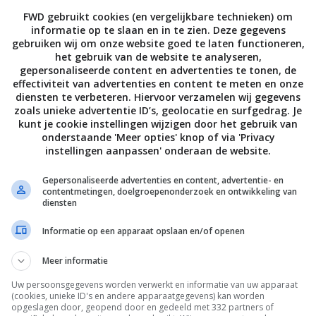
FWD gebruikt cookies (en vergelijkbare technieken) om
informatie op te slaan en in te zien. Deze gegevens
gebruiken wij om onze website goed te laten functioneren,
het gebruik van de website te analyseren,
gepersonaliseerde content en advertenties te tonen, de
effectiviteit van advertenties en content te meten en onze
diensten te verbeteren. Hiervoor verzamelen wij gegevens
MOBILE
zoals unieke advertentie ID’s, geolocatie en surfgedrag. Je
Transformer Pad Infinity
Eerste Nederlandse review v
kunt je cookie instellingen wijzigen door het gebruik van
 half juli te koop vanaf 619
ASUS Transformer Pad Infini
onderstaande 'Meer opties' knop of via 'Privacy
instellingen aanpassen' onderaan de website.
23 JUNI 2012
 2012
Gepersonaliseerde advertenties en content, advertentie- en
contentmetingen, doelgroepenonderzoek en ontwikkeling van
diensten
Informatie op een apparaat opslaan en/of openen
Meer informatie
Uw persoonsgegevens worden verwerkt en informatie van uw apparaat
(cookies, unieke ID's en andere apparaatgegevens) kan worden
opgeslagen door, geopend door en gedeeld met 332 partners of
MOBILE