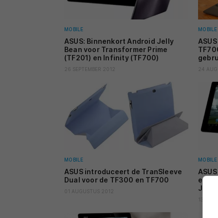
MOBILE
MOBILE
ASUS: Binnenkort Android Jelly
ASUS 
Bean voor Transformer Prime
TF700
(TF201) en Infinity (TF700)
gebru
26 SEPTEMBER 2012
24 AUG
MOBILE
MOBILE
ASUS introduceert de TranSleeve
ASUS 
Dual voor de TF300 en TF700
en Pa
Jelly
01 AUGUSTUS 2012
13 JULI