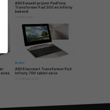
d
ASUS maakt prijzen Padfone,
Transformer Pad 300 en Infinity
bekend
16 APRIL 2012
MOBILE
er
ASUS lanceert Transformer Pad
series
Infinity 700 tablet serie
27 FEBRUARI 2012