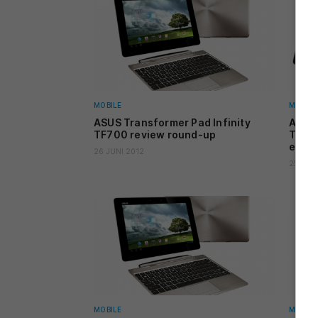
MOBILE
MOBILE
ASUS Transformer Pad Infinity
ASUS 
TF700 review round-up
TF700
euro
26 JUNI 2012
25 JUNI
MOBILE
MOBILE