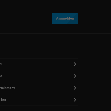
Aanmelden
d
io
rtainment
 End