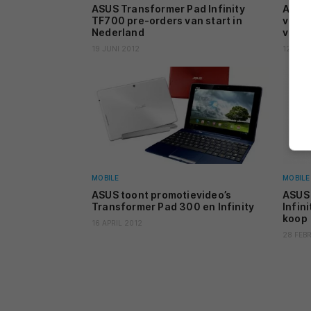
ASUS Transformer Pad Infinity
ASUS 
TF700 pre-orders van start in
versc
Nederland
video
19 JUNI 2012
12 JUNI
MOBILE
MOBILE
ASUS toont promotievideo’s
ASUS 
Transformer Pad 300 en Infinity
Infin
koop
16 APRIL 2012
28 FEB