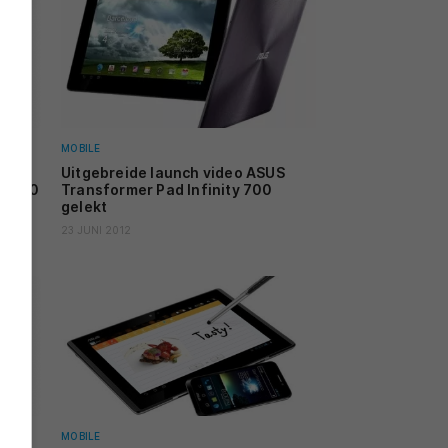
MOBILE
an de
Uitgebreide launch video ASUS
ty 700
Transformer Pad Infinity 700
gelekt
23 JUNI 2012
MOBILE