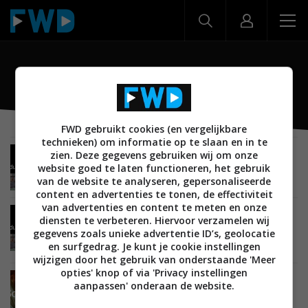
Sonos Radio
FWD gebruikt cookies (en vergelijkbare
technieken) om informatie op te slaan en in te
zien. Deze gegevens gebruiken wij om onze
NIEUWS
ENTERTAINMENT
STREAMINGDIENSTEN
08 JUNI 2021
website goed te laten functioneren, het gebruik
Sonos Radio HD nu te gebruiken in Nederland
van de website te analyseren, gepersonaliseerde
content en advertenties te tonen, de effectiviteit
van advertenties en content te meten en onze
NIEUWS
ENTERTAINMENT
STREAMINGDIENSTEN
diensten te verbeteren. Hiervoor verzamelen wij
12 NOVEMBER 2020
gegevens zoals unieke advertentie ID’s, geolocatie
Met Sonos Radio HD luister je reclamevrij en in
en surfgedrag. Je kunt je cookie instellingen
hoge resolutie
wijzigen door het gebruik van onderstaande 'Meer
opties' knop of via 'Privacy instellingen
ENTERTAINMENT
21 APRIL 2020
aanpassen' onderaan de website.
Sonos Radio aangekondigd, met
radioprogramma’s van over heel de wereld