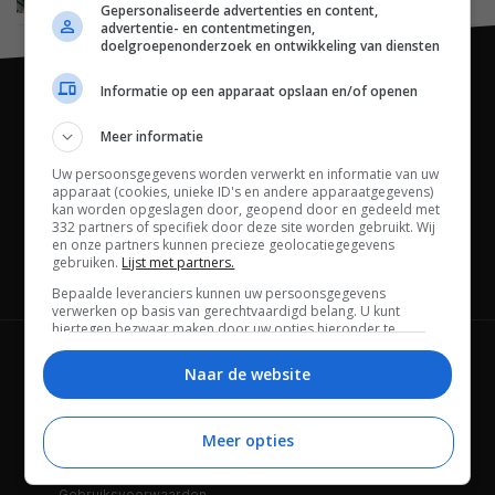
Gepersonaliseerde advertenties en content,
advertentie- en contentmetingen,
doelgroepenonderzoek en ontwikkeling van diensten
Informatie op een apparaat opslaan en/of openen
Meer informatie
Uw persoonsgegevens worden verwerkt en informatie van uw
apparaat (cookies, unieke ID's en andere apparaatgegevens)
kan worden opgeslagen door, geopend door en gedeeld met
332 partners of specifiek door deze site worden gebruikt. Wij
en onze partners kunnen precieze geolocatiegegevens
gebruiken.
Lijst met partners.
Channels
Bepaalde leveranciers kunnen uw persoonsgegevens
verwerken op basis van gerechtvaardigd belang. U kunt
hiertegen bezwaar maken door uw opties hieronder te
beheren. Zoek onderaan deze pagina of in het sitemenu naar
Wie is FWD
Privacybeleid
een link om uw toestemming te beheren of in te trekken via de
Naar de website
privacy- en cookie-instellingen.
Adverteren
Contact
Meer opties
Cookies
Disclaimer
Gebruiksvoorwaarden