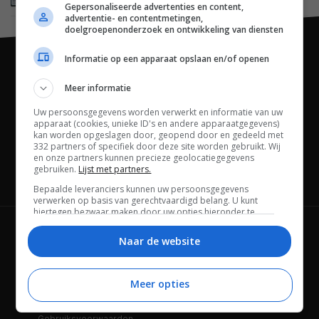
Gepersonaliseerde advertenties en content,
advertentie- en contentmetingen,
doelgroepenonderzoek en ontwikkeling van diensten
Informatie op een apparaat opslaan en/of openen
Meer informatie
Uw persoonsgegevens worden verwerkt en informatie van uw
apparaat (cookies, unieke ID's en andere apparaatgegevens)
kan worden opgeslagen door, geopend door en gedeeld met
332 partners of specifiek door deze site worden gebruikt. Wij
en onze partners kunnen precieze geolocatiegegevens
gebruiken.
Lijst met partners.
Channels
Bepaalde leveranciers kunnen uw persoonsgegevens
verwerken op basis van gerechtvaardigd belang. U kunt
hiertegen bezwaar maken door uw opties hieronder te
beheren. Zoek onderaan deze pagina of in het sitemenu naar
Wie is FWD
Privacybeleid
een link om uw toestemming te beheren of in te trekken via de
Naar de website
privacy- en cookie-instellingen.
Adverteren
Contact
Meer opties
Cookies
Disclaimer
Gebruiksvoorwaarden