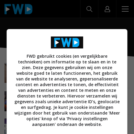
One UI 3
FWD gebruikt cookies (en vergelijkbare
technieken) om informatie op te slaan en in te
zien. Deze gegevens gebruiken wij om onze
NIEUWS
MOBILE
ANDROID
SMARTPHONES
18 FEBRUARI 2021
website goed te laten functioneren, het gebruik
Samsung Galaxy S21-functies komen naar
van de website te analyseren, gepersonaliseerde
oudere smartphones
content en advertenties te tonen, de effectiviteit
van advertenties en content te meten en onze
diensten te verbeteren. Hiervoor verzamelen wij
NIEUWS
MOBILE
ANDROID
TABLETS
03 FEBRUARI 2021
gegevens zoals unieke advertentie ID’s, geolocatie
One UI 3-update brengt betere
gebruikerservaring naar Galaxy Tab S7
en surfgedrag. Je kunt je cookie instellingen
wijzigen door het gebruik van onderstaande 'Meer
opties' knop of via 'Privacy instellingen
NIEUWS
MOBILE
ANDROID
04 DECEMBER 2020
aanpassen' onderaan de website.
Samsung lanceert Samsung One UI 3-schil op
Android 11