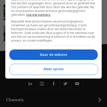
kan worden opgeslagen door, geopend door en gedeeld met
332 partners of specifiek door deze site worden gebruikt. Wij
BEELD
03 JANUARI 2020
en onze partners kunnen precieze geolocatiegegevens
LG lanceert ZX-serie met 77- en 88-inch 8K oled
gebruiken.
Lijst met partners.
tv’s
Bepaalde leveranciers kunnen uw persoonsgegevens
verwerken op basis van gerechtvaardigd belang. U kunt
hiertegen bezwaar maken door uw opties hieronder te
BEELD
02 JANUARI 2020
beheren. Zoek onderaan deze pagina of in het sitemenu naar
LG kondigt oprolbare oled tv en 48-inch oled tv
een link om uw toestemming te beheren of in te trekken via de
aan
privacy- en cookie-instellingen.
Naar de website
Meer opties
Channels