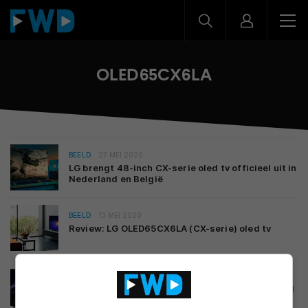
OLED65CX6LA
BEELD
27 MEI 2020
LG brengt 48-inch CX-serie oled tv officieel uit in
Nederland en België
BEELD
13 MEI 2020
Review: LG OLED65CX6LA (CX-serie) oled tv
BEELD
01 APRIL 2020
LG CX-serie oled-televisies te koop in Nederland
en België