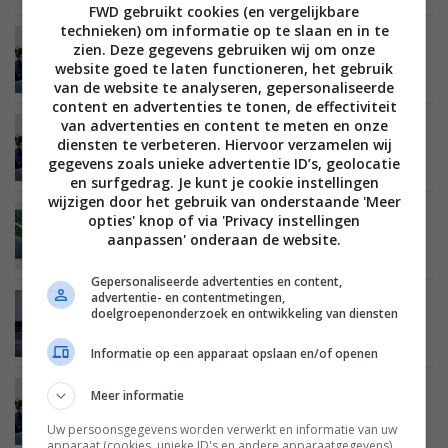
FWD gebruikt cookies (en vergelijkbare
technieken) om informatie op te slaan en in te
BEELD
01 APRIL 2020
zien. Deze gegevens gebruiken wij om onze
Alles wat je moet weten over de nieuwe LG tv-
website goed te laten functioneren, het gebruik
technologie voor 2020
van de website te analyseren, gepersonaliseerde
content en advertenties te tonen, de effectiviteit
van advertenties en content te meten en onze
BEELD
03 MAART 2020
diensten te verbeteren. Hiervoor verzamelen wij
LG 2020 oled tv line-up met specificaties en
gegevens zoals unieke advertentie ID’s, geolocatie
prijzen
en surfgedrag. Je kunt je cookie instellingen
wijzigen door het gebruik van onderstaande 'Meer
opties' knop of via 'Privacy instellingen
BEELD
12 FEBRUARI 2020
Specificaties en afbeeldingen LG GX-serie oled
aanpassen' onderaan de website.
tv’s duiken op
Gepersonaliseerde advertenties en content,
advertentie- en contentmetingen,
BEELD
10 JANUARI 2020
doelgroepenonderzoek en ontwikkeling van diensten
Oprolbare RX-serie oled tv van LG komt uiterlijk
in de zomer uit
Informatie op een apparaat opslaan en/of openen
Meer informatie
BEELD
06 JANUARI 2020
LG presenteert oled tv line-up voor 2020, met
48-inch model
Uw persoonsgegevens worden verwerkt en informatie van uw
apparaat (cookies, unieke ID's en andere apparaatgegevens)