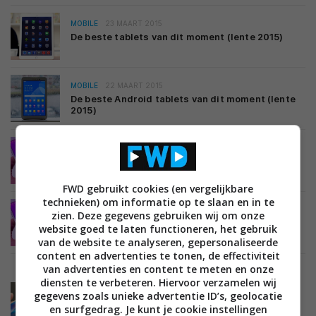
MOBILE
23 MAART 2015
De beste tablets van dit moment (lente 2015)
MOBILE
22 MAART 2015
De beste Android tablets van dit moment (lente
2015)
MOBILE
16 FEBRUARI 2015
Galaxy Note 4 met Lollipop bevat verwarrende
volumeregeling
FWD gebruikt cookies (en vergelijkbare
technieken) om informatie op te slaan en in te
MOBILE
11 FEBRUARI 2015
zien. Deze gegevens gebruiken wij om onze
Lollipop-update Galaxy Note 4 in Polen
website goed te laten functioneren, het gebruik
aangekomen
van de website te analyseren, gepersonaliseerde
content en advertenties te tonen, de effectiviteit
van advertenties en content te meten en onze
diensten te verbeteren. Hiervoor verzamelen wij
MOBILE
31 DECEMBER 2014
gegevens zoals unieke advertentie ID’s, geolocatie
‘Samsung-toestellen kunnen Lollipop in januari
en surfgedrag. Je kunt je cookie instellingen