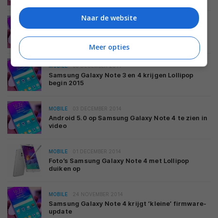
Naar de website
MOBILE
09 DECEMBER 2014
Samsung Galaxy Note 4 met Snapdragon 810
gespot
Meer opties
MOBILE
05 DECEMBER 2014
Samsung Galaxy Note 3 en 4 krijgen Lollipop
begin 2015
MOBILE
03 DECEMBER 2014
Android 5.0 op Samsung Galaxy Note 4 te zien in
video
MOBILE
01 DECEMBER 2014
Foto’s Samsung Galaxy Note 4 met Lollipop
duiken op
MOBILE
24 NOVEMBER 2014
Samsung Galaxy Note 4 krijgt ‘kleine’ firmware-
update