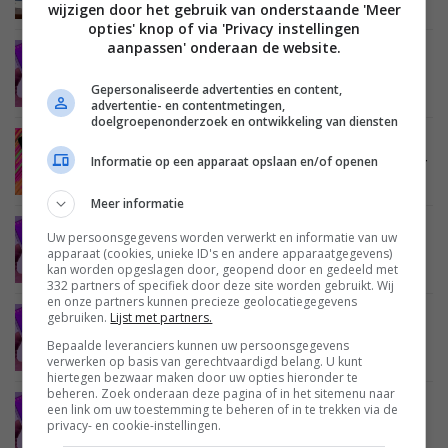
verwachten’
wijzigen door het gebruik van onderstaande 'Meer
opties' knop of via 'Privacy instellingen
aanpassen' onderaan de website.
MOBILE
29 DECEMBER 2014
Samsung kondigt snellere versie Galaxy Note 4
Gepersonaliseerde advertenties en content,
aan
advertentie- en contentmetingen,
doelgroepenonderzoek en ontwikkeling van diensten
MOBILE
24 DECEMBER 2014
Informatie op een apparaat opslaan en/of openen
De beste Android tablets van dit moment (winter
2014 / 2015)
Meer informatie
MOBILE
22 DECEMBER 2014
Uw persoonsgegevens worden verwerkt en informatie van uw
Android 5.0.1 te zien op Samsung Galaxy Note 4
apparaat (cookies, unieke ID's en andere apparaatgegevens)
en Edge
kan worden opgeslagen door, geopend door en gedeeld met
332 partners of specifiek door deze site worden gebruikt. Wij
en onze partners kunnen precieze geolocatiegegevens
gebruiken.
Lijst met partners.
MOBILE
17 DECEMBER 2014
‘Samsung Galaxy Note 4 en Edge krijgen geen
Bepaalde leveranciers kunnen uw persoonsgegevens
Android 5.0.0’
verwerken op basis van gerechtvaardigd belang. U kunt
hiertegen bezwaar maken door uw opties hieronder te
beheren. Zoek onderaan deze pagina of in het sitemenu naar
een link om uw toestemming te beheren of in te trekken via de
MOBILE
15 DECEMBER 2014
privacy- en cookie-instellingen.
Samsung Galaxy Note 4 ook in ‘fluweel rood’
verkrijgbaar