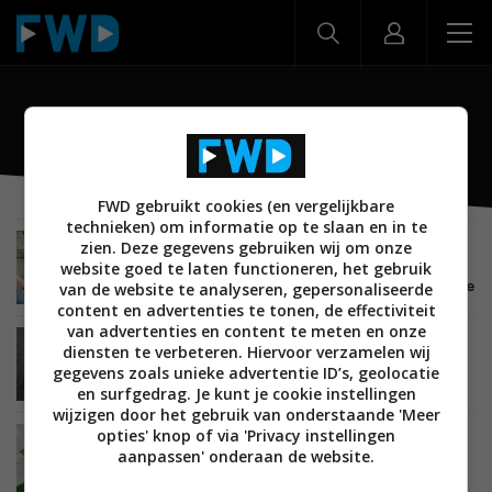
Elipsa 2E
FWD gebruikt cookies (en vergelijkbare
technieken) om informatie op te slaan en in te
zien. Deze gegevens gebruiken wij om onze
ACHTERGROND
TIPS EN ADVIES
MOBILE
E-READERS
website goed te laten functioneren, het gebruik
02 JULI 2023
De beste e-readers om mee te nemen op vakantie
van de website te analyseren, gepersonaliseerde
content en advertenties te tonen, de effectiviteit
van advertenties en content te meten en onze
REVIEWS
MOBILE
E-READERS
30 APRIL 2023
diensten te verbeteren. Hiervoor verzamelen wij
Review: Kobo Elipsa 2E – grote e-reader met een
gegevens zoals unieke advertentie ID’s, geolocatie
stylus
en surfgedrag. Je kunt je cookie instellingen
wijzigen door het gebruik van onderstaande 'Meer
opties' knop of via 'Privacy instellingen
NIEUWS
MOBILE
E-READERS
05 APRIL 2023
aanpassen' onderaan de website.
Kobo Elipsa 2E is een nieuwe 10,3-inch e-reader
met stylus