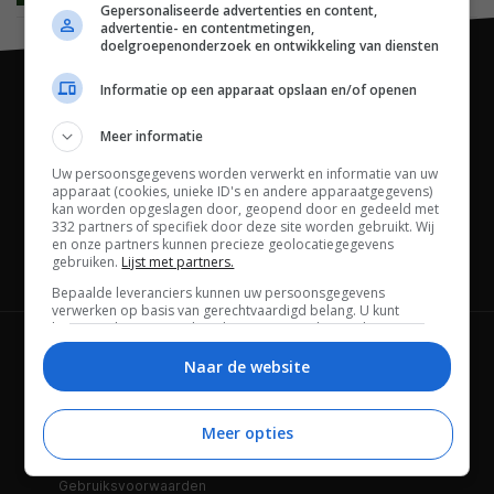
Gepersonaliseerde advertenties en content,
advertentie- en contentmetingen,
doelgroepenonderzoek en ontwikkeling van diensten
Informatie op een apparaat opslaan en/of openen
Meer informatie
Uw persoonsgegevens worden verwerkt en informatie van uw
apparaat (cookies, unieke ID's en andere apparaatgegevens)
kan worden opgeslagen door, geopend door en gedeeld met
332 partners of specifiek door deze site worden gebruikt. Wij
en onze partners kunnen precieze geolocatiegegevens
gebruiken.
Lijst met partners.
Channels
Bepaalde leveranciers kunnen uw persoonsgegevens
verwerken op basis van gerechtvaardigd belang. U kunt
hiertegen bezwaar maken door uw opties hieronder te
beheren. Zoek onderaan deze pagina of in het sitemenu naar
Wie is FWD
Privacybeleid
een link om uw toestemming te beheren of in te trekken via de
Naar de website
privacy- en cookie-instellingen.
Adverteren
Contact
Meer opties
Cookies
Disclaimer
Gebruiksvoorwaarden