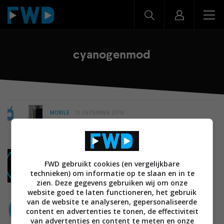
cyanogenmod
MOBILE
10 DECEMBER 2016
Alles over custom roms op Android en hoe je er
zelf een installeert
MOBILE
06 DECEMBER 2016
FWD gebruikt cookies (en vergelijkbare
Gerucht: CyanogenMod wordt LineageOS
technieken) om informatie op te slaan en in te
zien. Deze gegevens gebruiken wij om onze
website goed te laten functioneren, het gebruik
van de website te analyseren, gepersonaliseerde
MOBILE
16 AUGUSTUS 2016
CyanogenMod 13 gelanceerd: dit is er nieuw
content en advertenties te tonen, de effectiviteit
van advertenties en content te meten en onze