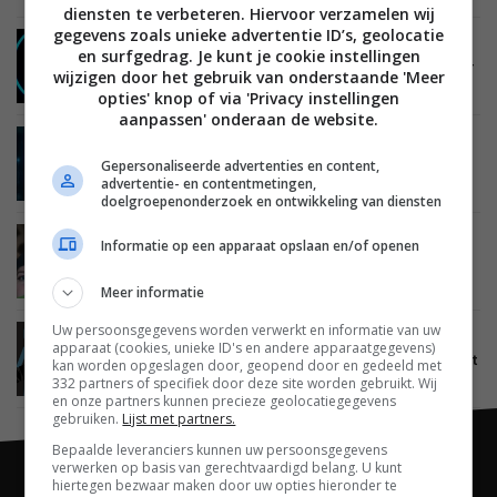
diensten te verbeteren. Hiervoor verzamelen wij
gegevens zoals unieke advertentie ID’s, geolocatie
MOBILE
08 JANUARI 2016
en surfgedrag. Je kunt je cookie instellingen
CyanogenMod 12.1.1 schuift Microsoft-apps naar
wijzigen door het gebruik van onderstaande 'Meer
voren
opties' knop of via 'Privacy instellingen
aanpassen' onderaan de website.
MOBILE
04 JANUARI 2016
Cortana arriveert in CyanogenMod 12.1
Gepersonaliseerde advertenties en content,
advertentie- en contentmetingen,
doelgroepenonderzoek en ontwikkeling van diensten
MOBILE
26 MAART 2013
Informatie op een apparaat opslaan en/of openen
CyanogenMod-oprichter Steve Kondik verlaat
Samsung
Meer informatie
Uw persoonsgegevens worden verwerkt en informatie van uw
MOBILE
22 JANUARI 2013
apparaat (cookies, unieke ID's en andere apparaatgegevens)
CyanogenMod brengt eerste stabiele M-serie uit
kan worden opgeslagen door, geopend door en gedeeld met
voor Android tablets
332 partners of specifiek door deze site worden gebruikt. Wij
en onze partners kunnen precieze geolocatiegegevens
gebruiken.
Lijst met partners.
Bepaalde leveranciers kunnen uw persoonsgegevens
verwerken op basis van gerechtvaardigd belang. U kunt
hiertegen bezwaar maken door uw opties hieronder te