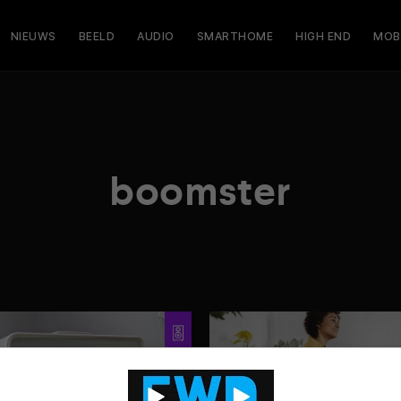
NIEUWS
BEELD
AUDIO
SMARTHOME
HIGH END
MOB
boomster