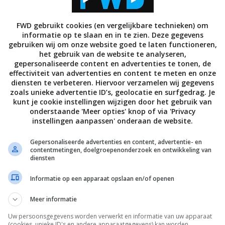
FWD gebruikt cookies (en vergelijkbare technieken) om
S
AUDIO
LUIDSPREKERS
NIEUWS
AUDIO
LUIDSPREKERS
informatie op te slaan en in te zien. Deze gegevens
w: Teufel Boomster – Retro
Teufel introduceert derde
gebruiken wij om onze website goed te laten functioneren,
n en volwassen geluid
generatie van de BOOMSTER
het gebruik van de website te analyseren,
bluetoothspeaker
gepersonaliseerde content en advertenties te tonen, de
EMBER 2021
effectiviteit van advertenties en content te meten en onze
12 OKTOBER 2021
diensten te verbeteren. Hiervoor verzamelen wij gegevens
zoals unieke advertentie ID’s, geolocatie en surfgedrag. Je
kunt je cookie instellingen wijzigen door het gebruik van
onderstaande 'Meer opties' knop of via 'Privacy
instellingen aanpassen' onderaan de website.
Gepersonaliseerde advertenties en content, advertentie- en
contentmetingen, doelgroepenonderzoek en ontwikkeling van
diensten
AUDIO
l lanceert nieuwe versie
Teufel lanceert nieuwe Boom
Informatie op een apparaat opslaan en/of openen
STER bluetooth-speaker
en Rockster bluetooth-speak
OBER 2017
01 SEPTEMBER 2017
Meer informatie
Uw persoonsgegevens worden verwerkt en informatie van uw apparaat
(cookies, unieke ID's en andere apparaatgegevens) kan worden