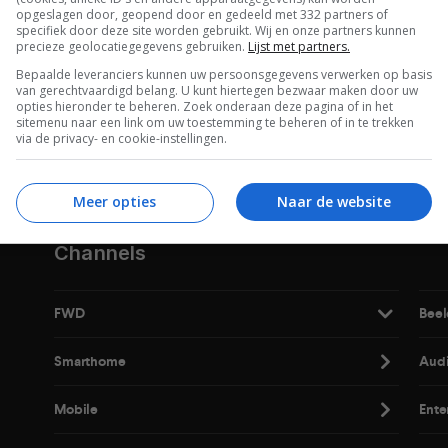
opgeslagen door, geopend door en gedeeld met 332 partners of
specifiek door deze site worden gebruikt. Wij en onze partners kunnen
precieze geolocatiegegevens gebruiken.
Lijst met partners.
Bepaalde leveranciers kunnen uw persoonsgegevens verwerken op basis
van gerechtvaardigd belang. U kunt hiertegen bezwaar maken door uw
opties hieronder te beheren. Zoek onderaan deze pagina of in het
De laatste updates in je mailbox
sitemenu naar een link om uw toestemming te beheren of in te trekken
via de privacy- en cookie-instellingen.
Meer opties
Naar de website
Channels
FWD
Beel
Smarthome
Aud
Mobile
Ente