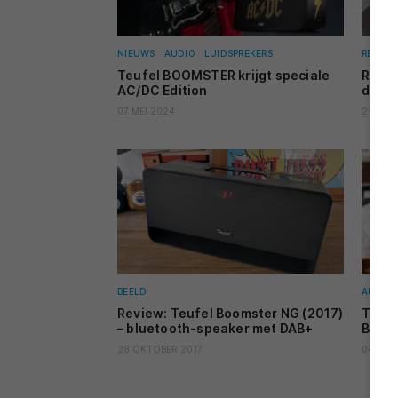
NIEUWS
AUDIO
LUIDSPREKERS
REVIEW
Teufel BOOMSTER krijgt speciale
Revie
AC/DC Edition
desig
07 MEI 2024
21 NOV
BEELD
AUDIO
Review: Teufel Boomster NG (2017)
Teufe
– bluetooth-speaker met DAB+
BOOM
28 OKTOBER 2017
04 OKT