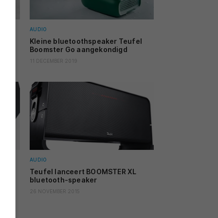
AUDIO
Kleine bluetoothspeaker Teufel
Boomster Go aangekondigd
11 DECEMBER 2019
AUDIO
ster
Teufel lanceert BOOMSTER XL
ers
bluetooth-speaker
26 NOVEMBER 2015