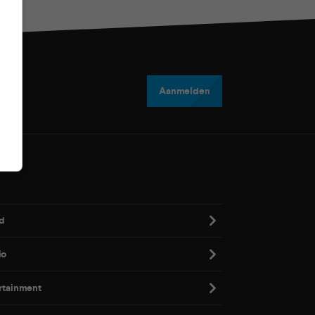
Aanmelden
d
io
rtainment