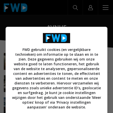
AVNUE
FWD gebruikt cookies (en vergelijkbare
technieken) om informatie op te slaan en in te
MUSIC EMOTION
VERSLAG
AUDIO
11 JUNI 2026
zien. Deze gegevens gebruiken wij om onze
Reportage: AVNUE Eindhoven – Over
website goed te laten functioneren, het gebruik
luidsprekerplaatsing en akoestiek
van de website te analyseren, gepersonaliseerde
content en advertenties te tonen, de effectiviteit
van advertenties en content te meten en onze
MUSIC EMOTION
AUDIO
ALGEMEEN
21 DECEMBER 2025
diensten te verbeteren. Hiervoor verzamelen wij
The Dealer: AVNUE Eindhoven – Ook voor het
gegevens zoals unieke advertentie ID’s, geolocatie
Zwarte Goud
en surfgedrag. Je kunt je cookie instellingen
wijzigen door het gebruik van onderstaande 'Meer
MUSIC EMOTION
AUDIO
ALGEMEEN
18 SEPTEMBER 2025
opties' knop of via 'Privacy instellingen
The Dealer: AVNUE in Eindhoven – Beleef jouw
aanpassen' onderaan de website.
‘wauw’ moment