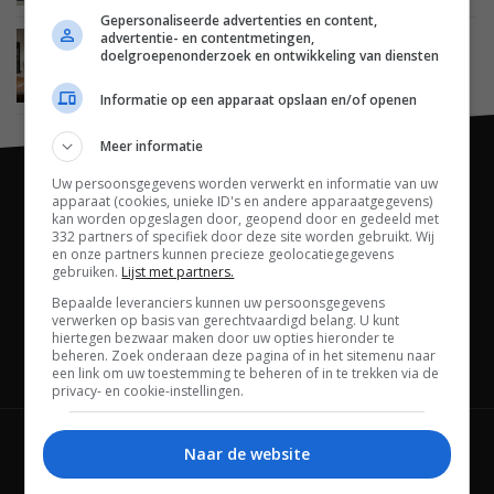
Gepersonaliseerde advertenties en content,
advertentie- en contentmetingen,
VERSLAG
HIGH END
17 MAART 2025
doelgroepenonderzoek en ontwikkeling van diensten
Luistersessie: DALI EPIKORE 9 bij AVNUE in
Eindhoven – Indrukwekkend
Informatie op een apparaat opslaan en/of openen
Meer informatie
Uw persoonsgegevens worden verwerkt en informatie van uw
apparaat (cookies, unieke ID's en andere apparaatgegevens)
kan worden opgeslagen door, geopend door en gedeeld met
332 partners of specifiek door deze site worden gebruikt. Wij
en onze partners kunnen precieze geolocatiegegevens
gebruiken.
Lijst met partners.
Bepaalde leveranciers kunnen uw persoonsgegevens
verwerken op basis van gerechtvaardigd belang. U kunt
hiertegen bezwaar maken door uw opties hieronder te
beheren. Zoek onderaan deze pagina of in het sitemenu naar
Channels
een link om uw toestemming te beheren of in te trekken via de
privacy- en cookie-instellingen.
Wie is FWD
Privacybeleid
Naar de website