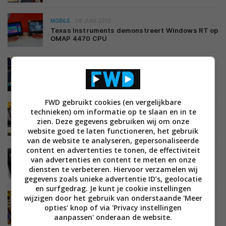
MOBILE
08 JUNI 2012
Texas Instruments demonstreert Windows RT op
OMAP 4470 CPU
MOBILE
02 MAART 2012
Texas Instruments toont dual-Wifi module voor
streaming naar TV
FWD gebruikt cookies (en vergelijkbare
MOBILE
24 FEBRUARI 2012
technieken) om informatie op te slaan en in te
Texas Instruments: OMAP 5 dual-core chip
zien. Deze gegevens gebruiken wij om onze
sneller dan quad-core Tegra 3
website goed te laten functioneren, het gebruik
van de website te analyseren, gepersonaliseerde
content en advertenties te tonen, de effectiviteit
MOBILE
21 JANUARI 2012
van advertenties en content te meten en onze
Notion Ink Adam II tablet komt met TI processor
diensten te verbeteren. Hiervoor verzamelen wij
en Android 4.0
gegevens zoals unieke advertentie ID’s, geolocatie
en surfgedrag. Je kunt je cookie instellingen
wijzigen door het gebruik van onderstaande 'Meer
BEELD
08 NOVEMBER 2011
opties' knop of via 'Privacy instellingen
3D lessen zorgen voor hogere cijfers bij
leerlingen
aanpassen' onderaan de website.