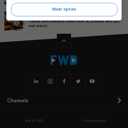
Meer opties
BEELD
20 FEBRUARI 2010
Texas Instruments komt met 3D zonder bril dat
wel werkt
Channels
Wie is FWD
Privacybeleid