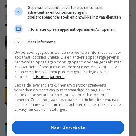
Gepersonaliseerde advertenties en content,
MOBILE
06 NOVEMBER 2011
advertentie- en contentmetingen,
In 2012 barst de strijd tussen de processors voor
doelgroepenonderzoek en ontwikkeling van diensten
tablets los
Informatie op een apparaat opslaan en/of openen
MOBILE
05 AUGUSTUS 2011
Meer informatie
TI gaat voor tablets die een hele dag meegaan
zonder herladen
Uw persoonsgegevens worden verwerkt en informatie van uw
apparaat (cookies, unieke ID's en andere apparaatgegevens)
kan worden opgeslagen door, geopend door en gedeeld met
MOBILE
03 AUGUSTUS 2011
332 partners of specifiek door deze site worden gebruikt. Wij
Eerste Nvidia Tegra 3 ‘Kal-El’ tablets verschijnen
en onze partners kunnen precieze geolocatiegegevens
in oktober
gebruiken.
Lijst met partners.
Bepaalde leveranciers kunnen uw persoonsgegevens
verwerken op basis van gerechtvaardigd belang. U kunt
MOBILE
22 JUNI 2011
hiertegen bezwaar maken door uw opties hieronder te
‘Amazon tablets met TI processors komen in
beheren. Zoek onderaan deze pagina of in het sitemenu naar
augustus / september’
een link om uw toestemming te beheren of in te trekken via de
privacy- en cookie-instellingen.
MOBILE
08 JUNI 2011
Naar de website
‘Microsoft komt met eigen Windows 8 tablet’