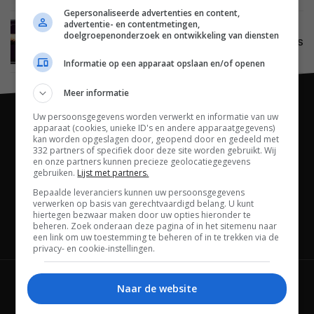
Gepersonaliseerde advertenties en content,
advertentie- en contentmetingen,
BEELD
31 MEI 2012
doelgroepenonderzoek en ontwikkeling van diensten
Sony Entertainment Network uitgebreid met NOS
Sport, AOL HD en Omroep Flevoland
Informatie op een apparaat opslaan en/of openen
Meer informatie
Uw persoonsgegevens worden verwerkt en informatie van uw
apparaat (cookies, unieke ID's en andere apparaatgegevens)
kan worden opgeslagen door, geopend door en gedeeld met
332 partners of specifiek door deze site worden gebruikt. Wij
en onze partners kunnen precieze geolocatiegegevens
gebruiken.
Lijst met partners.
Bepaalde leveranciers kunnen uw persoonsgegevens
verwerken op basis van gerechtvaardigd belang. U kunt
hiertegen bezwaar maken door uw opties hieronder te
beheren. Zoek onderaan deze pagina of in het sitemenu naar
Channels
een link om uw toestemming te beheren of in te trekken via de
privacy- en cookie-instellingen.
Wie is FWD
Privacybeleid
Naar de website