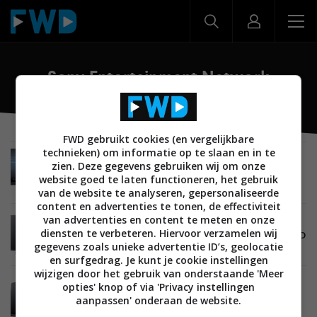
Sony Entertainment Network
FWD gebruikt cookies (en vergelijkbare
technieken) om informatie op te slaan en in te
BEELD
21 SEPTEMBER 2012
zien. Deze gegevens gebruiken wij om onze
Sony stelt lancering Video Unlimited dienst uit
website goed te laten functioneren, het gebruik
tot medio 2013
van de website te analyseren, gepersonaliseerde
content en advertenties te tonen, de effectiviteit
van advertenties en content te meten en onze
BEELD
09 JULI 2012
diensten te verbeteren. Hiervoor verzamelen wij
Review: Sony KDL-46HX750 (HX750 serie) 3D LCD
gegevens zoals unieke advertentie ID’s, geolocatie
TV
en surfgedrag. Je kunt je cookie instellingen
wijzigen door het gebruik van onderstaande 'Meer
BEELD
10 JUNI 2012
opties' knop of via 'Privacy instellingen
Review: Sony KDL-46HX850 (HX850 serie) 3D
aanpassen' onderaan de website.
LCD TV