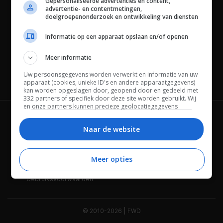
Gepersonaliseerde advertenties en content,
advertentie- en contentmetingen,
doelgroepenonderzoek en ontwikkeling van diensten
Informatie op een apparaat opslaan en/of openen
Meer informatie
Uw persoonsgegevens worden verwerkt en informatie van uw
Channels
apparaat (cookies, unieke ID's en andere apparaatgegevens)
kan worden opgeslagen door, geopend door en gedeeld met
332 partners of specifiek door deze site worden gebruikt. Wij
en onze partners kunnen precieze geolocatiegegevens
gebruiken.
Lijst met partners.
Wie is FWD
Privacybeleid
Bepaalde leveranciers kunnen uw persoonsgegevens
Naar de website
verwerken op basis van gerechtvaardigd belang. U kunt
Adverteren
Contact
hiertegen bezwaar maken door uw opties hieronder te
beheren. Zoek onderaan deze pagina of in het sitemenu naar
Meer opties
Cookies
Disclaimer
een link om uw toestemming te beheren of in te trekken via de
privacy- en cookie-instellingen.
Gebruiksvoorwaarden
© 2010-2026 | FWD