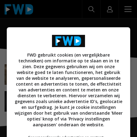
Sonos Architectural
FWD gebruikt cookies (en vergelijkbare
technieken) om informatie op te slaan en in te
zien. Deze gegevens gebruiken wij om onze
NIEUWS
AUDIO
LUIDSPREKERS
24 JANUARI 2024
website goed te laten functioneren, het gebruik
Sonos onthult nieuwe versie 8″ plafondspeaker
van de website te analyseren, gepersonaliseerde
in Architectural-serie
content en advertenties te tonen, de effectiviteit
van advertenties en content te meten en onze
diensten te verbeteren. Hiervoor verzamelen wij
AUDIO
05 FEBRUARI 2019
gegevens zoals unieke advertentie ID’s, geolocatie
Sonos introduceert inbouwspeakers Sonos
Architectural by Sonance
en surfgedrag. Je kunt je cookie instellingen
wijzigen door het gebruik van onderstaande 'Meer
opties' knop of via 'Privacy instellingen
aanpassen' onderaan de website.