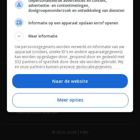
Gepersonaliseerde advertenties en content,
advertentie- en contentmetingen,
doelgroepenonderzoek en ontwikkeling van diensten
Informatie op een apparaat opslaan en/of openen
Meer informatie
Uw persoonsgegevens worden verwerkt en informatie van uw
Channels
apparaat (cookies, unieke ID's en andere apparaatgegevens)
kan worden opgeslagen door, geopend door en gedeeld met
332 partners of specifiek door deze site worden gebruikt. Wij
en onze partners kunnen precieze geolocatiegegevens
gebruiken.
Lijst met partners.
Wie is FWD
Privacybeleid
Bepaalde leveranciers kunnen uw persoonsgegevens
Naar de website
verwerken op basis van gerechtvaardigd belang. U kunt
Adverteren
Contact
hiertegen bezwaar maken door uw opties hieronder te
beheren. Zoek onderaan deze pagina of in het sitemenu naar
Meer opties
Cookies
Disclaimer
een link om uw toestemming te beheren of in te trekken via de
privacy- en cookie-instellingen.
Gebruiksvoorwaarden
© 2010-2026 | FWD