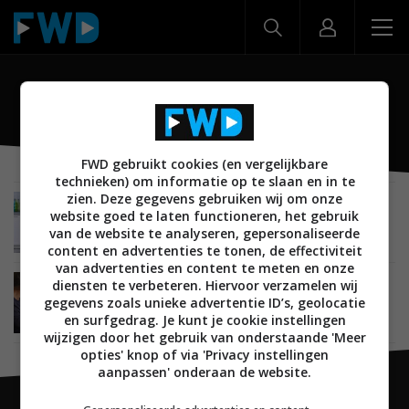
Smart Oven
FWD gebruikt cookies (en vergelijkbare
technieken) om informatie op te slaan en in te
zien. Deze gegevens gebruiken wij om onze
NIEUWS
SMARTHOME
KEUKEN
02 SEPTEMBER 2020
website goed te laten functioneren, het gebruik
Smeg lanceert twee slimme ovens met
van de website te analyseren, gepersonaliseerde
VIVOscreen-display
content en advertenties te tonen, de effectiviteit
van advertenties en content te meten en onze
diensten te verbeteren. Hiervoor verzamelen wij
SMARTHOME
26 SEPTEMBER 2019
gegevens zoals unieke advertentie ID’s, geolocatie
Amazon presenteert nieuwe producten: oven,
smart display, router en meer
en surfgedrag. Je kunt je cookie instellingen
wijzigen door het gebruik van onderstaande 'Meer
opties' knop of via 'Privacy instellingen
aanpassen' onderaan de website.