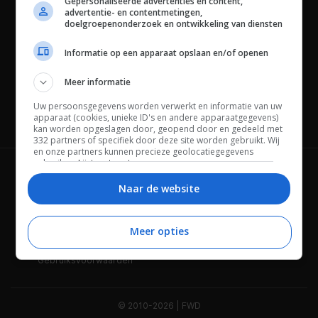
Gepersonaliseerde advertenties en content,
advertentie- en contentmetingen,
doelgroepenonderzoek en ontwikkeling van diensten
Informatie op een apparaat opslaan en/of openen
Meer informatie
Uw persoonsgegevens worden verwerkt en informatie van uw
apparaat (cookies, unieke ID's en andere apparaatgegevens)
Channels
kan worden opgeslagen door, geopend door en gedeeld met
332 partners of specifiek door deze site worden gebruikt. Wij
en onze partners kunnen precieze geolocatiegegevens
gebruiken.
Lijst met partners.
Wie is FWD
Privacybeleid
Bepaalde leveranciers kunnen uw persoonsgegevens
Naar de website
verwerken op basis van gerechtvaardigd belang. U kunt
Adverteren
Contact
hiertegen bezwaar maken door uw opties hieronder te
beheren. Zoek onderaan deze pagina of in het sitemenu naar
een link om uw toestemming te beheren of in te trekken via de
Meer opties
Cookies
Disclaimer
privacy- en cookie-instellingen.
Gebruiksvoorwaarden
© 2010-2026 | FWD