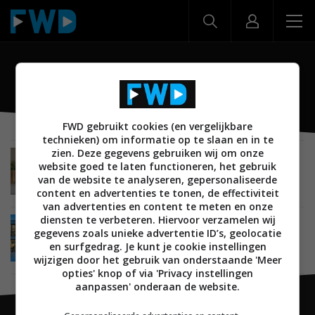
slimme speakers
FWD gebruikt cookies (en vergelijkbare
technieken) om informatie op te slaan en in te
zien. Deze gegevens gebruiken wij om onze
ACHTERGROND
TIPS EN ADVIES
SMARTHOME
BEDIENING
website goed te laten functioneren, het gebruik
BEELD EN GELUID
02 JANUARI 2024
van de website te analyseren, gepersonaliseerde
Slimme speakers: de beste modellen van
content en advertenties te tonen, de effectiviteit
2023/2024 en wat te verwachten
van advertenties en content te meten en onze
diensten te verbeteren. Hiervoor verzamelen wij
ACHTERGROND
TIPS EN ADVIES
SMARTHOME
ALGEMEEN
gegevens zoals unieke advertentie ID’s, geolocatie
31 DECEMBER 2021
en surfgedrag. Je kunt je cookie instellingen
Smarthome: Terugblik op 2021 en vooruitblik op
wijzigen door het gebruik van onderstaande 'Meer
2022
opties' knop of via 'Privacy instellingen
aanpassen' onderaan de website.