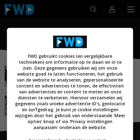
Pixel 9 Pro XL
FWD gebruikt cookies (en vergelijkbare
technieken) om informatie op te slaan en in te
zien. Deze gegevens gebruiken wij om onze
ACHTERGROND
TIPS EN ADVIES
MOBILE
ANDROID
website goed te laten functioneren, het gebruik
SMARTPHONES
21 AUGUSTUS 2024
van de website te analyseren, gepersonaliseerde
Dit zijn de verschillen tussen de Google Pixel 9
content en advertenties te tonen, de effectiviteit
Pro en Pixel 9 Pro XL
van advertenties en content te meten en onze
diensten te verbeteren. Hiervoor verzamelen wij
NIEUWS
MOBILE
ANDROID
SMARTPHONES
gegevens zoals unieke advertentie ID’s, geolocatie
14 AUGUSTUS 2024
en surfgedrag. Je kunt je cookie instellingen
Dit is de Google Pixel 9-serie: vier verschillende
wijzigen door het gebruik van onderstaande 'Meer
smartphones
opties' knop of via 'Privacy instellingen
aanpassen' onderaan de website.