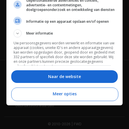
Gepersonaliseerde advertenties en content,
advertentie- en contentmetingen,
doelgroepenonderzoek en ontwikkeling van diensten
Informatie op een apparaat opslaan en/of openen
Meer informatie
Uw persoonsgegevens worden verwerkt en informatie van uw
apparaat (cookies, unieke ID's en andere apparaatgegevens)
Channels
kan worden opgeslagen door, geopend door en gedeeld met
332 partners of specifiek door deze site worden gebruikt. Wij
en onze partners kunnen precieze geolocatiegegevens
gebruiken.
Lijst met partners.
Wie is FWD
Privacybeleid
Bepaalde leveranciers kunnen uw persoonsgegevens
Naar de website
verwerken op basis van gerechtvaardigd belang. U kunt
Adverteren
Contact
hiertegen bezwaar maken door uw opties hieronder te
beheren. Zoek onderaan deze pagina of in het sitemenu naar
een link om uw toestemming te beheren of in te trekken via de
Meer opties
Cookies
Disclaimer
privacy- en cookie-instellingen.
Gebruiksvoorwaarden
© 2010-2026 | FWD