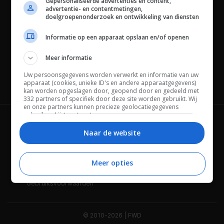
Gepersonaliseerde advertenties en content,
advertentie- en contentmetingen,
doelgroepenonderzoek en ontwikkeling van diensten
Informatie op een apparaat opslaan en/of openen
Meer informatie
Uw persoonsgegevens worden verwerkt en informatie van uw
apparaat (cookies, unieke ID's en andere apparaatgegevens)
Channels
kan worden opgeslagen door, geopend door en gedeeld met
332 partners of specifiek door deze site worden gebruikt. Wij
en onze partners kunnen precieze geolocatiegegevens
gebruiken.
Lijst met partners.
Wie is FWD
Privacybeleid
Bepaalde leveranciers kunnen uw persoonsgegevens
Naar de website
verwerken op basis van gerechtvaardigd belang. U kunt
Adverteren
Contact
hiertegen bezwaar maken door uw opties hieronder te
beheren. Zoek onderaan deze pagina of in het sitemenu naar
een link om uw toestemming te beheren of in te trekken via de
Meer opties
Cookies
Disclaimer
privacy- en cookie-instellingen.
Gebruiksvoorwaarden
© 2010-2026 | FWD