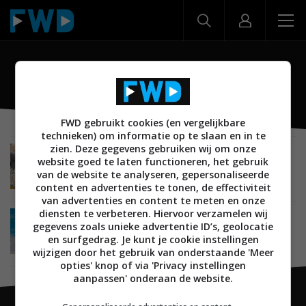
Pixel 10a
FWD gebruikt cookies (en vergelijkbare
technieken) om informatie op te slaan en in te
zien. Deze gegevens gebruiken wij om onze
NIEUWS
MOBILE
ANDROID
SMARTPHONES
website goed te laten functioneren, het gebruik
04 MAART 2026
van de website te analyseren, gepersonaliseerde
Review: Google Pixel 10a – Uitstekende
content en advertenties te tonen, de effectiviteit
midranger kent weinig vernieuwing
van advertenties en content te meten en onze
diensten te verbeteren. Hiervoor verzamelen wij
NIEUWS
MOBILE
ANDROID
SMARTPHONES
gegevens zoals unieke advertentie ID’s, geolocatie
18 FEBRUARI 2026
en surfgedrag. Je kunt je cookie instellingen
Google lanceert Pixel 10a voor 549 euro in
wijzigen door het gebruik van onderstaande 'Meer
Nederland en België
opties' knop of via 'Privacy instellingen
aanpassen' onderaan de website.