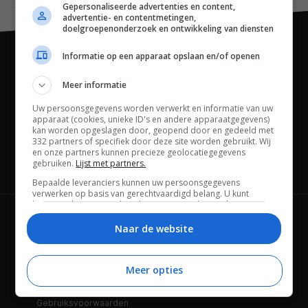
Gepersonaliseerde advertenties en content,
advertentie- en contentmetingen,
doelgroepenonderzoek en ontwikkeling van diensten
Informatie op een apparaat opslaan en/of openen
Meer informatie
Uw persoonsgegevens worden verwerkt en informatie van uw
apparaat (cookies, unieke ID's en andere apparaatgegevens)
kan worden opgeslagen door, geopend door en gedeeld met
332 partners of specifiek door deze site worden gebruikt. Wij
en onze partners kunnen precieze geolocatiegegevens
gebruiken.
Lijst met partners.
Channels
Bepaalde leveranciers kunnen uw persoonsgegevens
verwerken op basis van gerechtvaardigd belang. U kunt
hiertegen bezwaar maken door uw opties hieronder te
beheren. Zoek onderaan deze pagina of in het sitemenu naar
Wie is FWD
Privacybeleid
een link om uw toestemming te beheren of in te trekken via de
Naar de website
privacy- en cookie-instellingen.
Adverteren
Contact
Meer opties
Cookies
Disclaimer
Gebruiksvoorwaarden