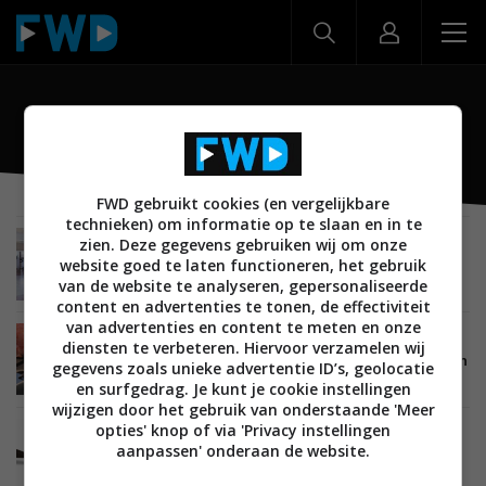
pan
FWD gebruikt cookies (en vergelijkbare
technieken) om informatie op te slaan en in te
zien. Deze gegevens gebruiken wij om onze
TIPS EN ADVIES
SMARTHOME
ALGEMEEN
website goed te laten functioneren, het gebruik
28 FEBRUARI 2022
Wat voor soort smart home-producten zijn er?
van de website te analyseren, gepersonaliseerde
content en advertenties te tonen, de effectiviteit
van advertenties en content te meten en onze
SMARTHOME
15 SEPTEMBER 2016
diensten te verbeteren. Hiervoor verzamelen wij
Met deze gadgets staat in iedere slimme keuken
gegevens zoals unieke advertentie ID’s, geolocatie
een topchef
en surfgedrag. Je kunt je cookie instellingen
wijzigen door het gebruik van onderstaande 'Meer
opties' knop of via 'Privacy instellingen
SMARTHOME
04 JANUARI 2016
aanpassen' onderaan de website.
Pantelligent is slimme pan die je biefstuk
precies goed aflevert