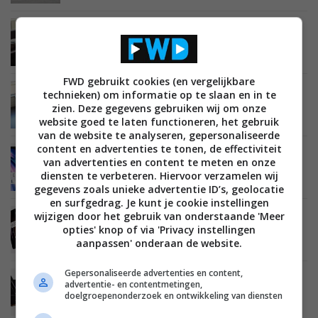
MOBILE
16 OKTOBER 2019
Review: OnePlus 7T Pro – mag er ook zeker zijn
FWD gebruikt cookies (en vergelijkbare
MOBILE
10 OKTOBER 2019
technieken) om informatie op te slaan en in te
OnePlus 6 en 6T krijgen later deze maand
zien. Deze gegevens gebruiken wij om onze
Android 10
website goed te laten functioneren, het gebruik
van de website te analyseren, gepersonaliseerde
content en advertenties te tonen, de effectiviteit
MOBILE
24 SEPTEMBER 2019
van advertenties en content te meten en onze
OnePlus bevestigt opslag- en werkgeheugen
diensten te verbeteren. Hiervoor verzamelen wij
voor OnePlus 7T en 7T Pro
gegevens zoals unieke advertentie ID’s, geolocatie
en surfgedrag. Je kunt je cookie instellingen
wijzigen door het gebruik van onderstaande 'Meer
MOBILE
16 SEPTEMBER 2019
opties' knop of via 'Privacy instellingen
‘Specificaties OnePlus 7T en OnePlus 7T Pro
gelekt’ (update)
aanpassen' onderaan de website.
Gepersonaliseerde advertenties en content,
MOBILE
07 SEPTEMBER 2019
advertentie- en contentmetingen,
Eerstvolgende OnePlus-telefoon wordt minder
doelgroepenonderzoek en ontwikkeling van diensten
duur