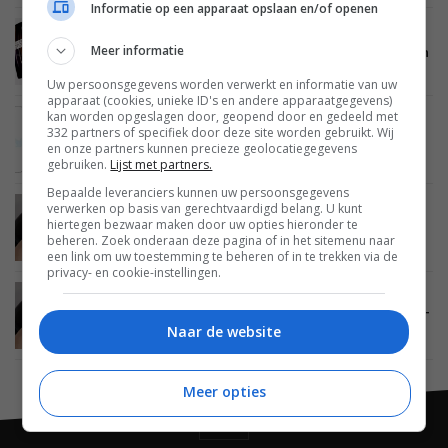
Informatie op een apparaat opslaan en/of openen
MOBILE
02 SEPTEMBER 2019
Meer informatie
‘OnePlus 7T Pro-renders laten bekend design en
McLaren-editie zien’
Uw persoonsgegevens worden verwerkt en informatie van uw
apparaat (cookies, unieke ID's en andere apparaatgegevens)
kan worden opgeslagen door, geopend door en gedeeld met
MOBILE
23 AUGUSTUS 2019
332 partners of specifiek door deze site worden gebruikt. Wij
‘OnePlus 7T Pro krijgt een circulaire
en onze partners kunnen precieze geolocatiegegevens
cameramodule’
gebruiken.
Lijst met partners.
Bepaalde leveranciers kunnen uw persoonsgegevens
verwerken op basis van gerechtvaardigd belang. U kunt
MOBILE
12 AUGUSTUS 2019
hiertegen bezwaar maken door uw opties hieronder te
‘Onthulling OnePlus 7T Pro vindt plaats op 15
beheren. Zoek onderaan deze pagina of in het sitemenu naar
oktober’
een link om uw toestemming te beheren of in te trekken via de
privacy- en cookie-instellingen.
MOBILE
06 AUGUSTUS 2019
Gelekte afbeeldingen tonen mogelijk OnePlus 7T
Naar de website
Pro
Meer opties