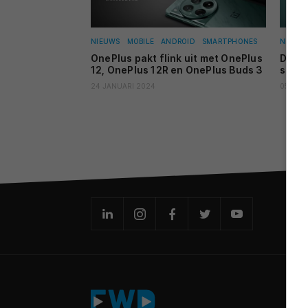
NIEUWS
MOBILE
ANDROID
SMARTPHONES
NIEUW
OnePlus pakt flink uit met OnePlus
Dit i
12, OnePlus 12R en OnePlus Buds 3
specs
24 JANUARI 2024
05 DEC