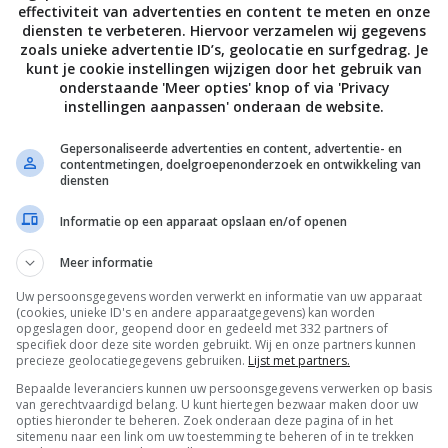
effectiviteit van advertenties en content te meten en onze
diensten te verbeteren. Hiervoor verzamelen wij gegevens
zoals unieke advertentie ID’s, geolocatie en surfgedrag. Je
S
MOBILE
ANDROID
SMARTPHONES
kunt je cookie instellingen wijzigen door het gebruik van
s de OnePlus 12: high-end
onderstaande 'Meer opties' knop of via 'Privacy
 met periscoopcamera
instellingen aanpassen' onderaan de website.
EMBER 2023
Gepersonaliseerde advertenties en content, advertentie- en
contentmetingen, doelgroepenonderzoek en ontwikkeling van
diensten
Informatie op een apparaat opslaan en/of openen
Meer informatie
Uw persoonsgegevens worden verwerkt en informatie van uw apparaat
De laatste updates in je mailbox
(cookies, unieke ID's en andere apparaatgegevens) kan worden
opgeslagen door, geopend door en gedeeld met 332 partners of
specifiek door deze site worden gebruikt. Wij en onze partners kunnen
precieze geolocatiegegevens gebruiken.
Lijst met partners.
Bepaalde leveranciers kunnen uw persoonsgegevens verwerken op basis
van gerechtvaardigd belang. U kunt hiertegen bezwaar maken door uw
opties hieronder te beheren. Zoek onderaan deze pagina of in het
Channels
sitemenu naar een link om uw toestemming te beheren of in te trekken