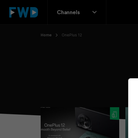
Channels
Home
OnePlus 12