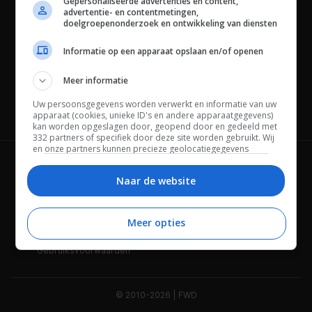
Gepersonaliseerde advertenties en content,
advertentie- en contentmetingen,
doelgroepenonderzoek en ontwikkeling van diensten
Informatie op een apparaat opslaan en/of openen
Meer informatie
Uw persoonsgegevens worden verwerkt en informatie van uw
Channels
apparaat (cookies, unieke ID's en andere apparaatgegevens)
kan worden opgeslagen door, geopend door en gedeeld met
332 partners of specifiek door deze site worden gebruikt. Wij
en onze partners kunnen precieze geolocatiegegevens
gebruiken.
Lijst met partners.
Wie is FWD
Privacybeleid
Bepaalde leveranciers kunnen uw persoonsgegevens
Naar de website
verwerken op basis van gerechtvaardigd belang. U kunt
Adverteren
Contact
hiertegen bezwaar maken door uw opties hieronder te
beheren. Zoek onderaan deze pagina of in het sitemenu naar
Meer opties
Cookies
Disclaimer
een link om uw toestemming te beheren of in te trekken via de
privacy- en cookie-instellingen.
Gebruiksvoorwaarden
© 2010-2026 | FWD