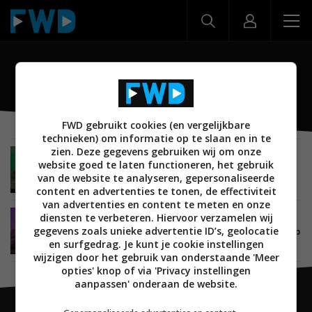
OLED707
FWD gebruikt cookies (en vergelijkbare
technieken) om informatie op te slaan en in te
zien. Deze gegevens gebruiken wij om onze
NIEUWS
BEELD
OLED TV'S
31 JANUARI 2022
website goed te laten functioneren, het gebruik
TP Vision brengt update uit voor 4k/120 en VRR
van de website te analyseren, gepersonaliseerde
in volledige resolutie
content en advertenties te tonen, de effectiviteit
van advertenties en content te meten en onze
diensten te verbeteren. Hiervoor verzamelen wij
NIEUWS
BEELD
OLED TV'S
28 JANUARI 2022
gegevens zoals unieke advertentie ID’s, geolocatie
Philips TV brengt ook nieuwe OLED707 oled-tv op
de markt
en surfgedrag. Je kunt je cookie instellingen
wijzigen door het gebruik van onderstaande 'Meer
opties' knop of via 'Privacy instellingen
aanpassen' onderaan de website.