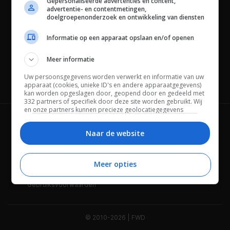
Gepersonaliseerde advertenties en content,
advertentie- en contentmetingen,
doelgroepenonderzoek en ontwikkeling van diensten
Informatie op een apparaat opslaan en/of openen
Meer informatie
Uw persoonsgegevens worden verwerkt en informatie van uw
Channels
apparaat (cookies, unieke ID's en andere apparaatgegevens)
kan worden opgeslagen door, geopend door en gedeeld met
332 partners of specifiek door deze site worden gebruikt. Wij
en onze partners kunnen precieze geolocatiegegevens
gebruiken.
Lijst met partners.
Wie is FWD
Privacybeleid
Bepaalde leveranciers kunnen uw persoonsgegevens
Naar de website
verwerken op basis van gerechtvaardigd belang. U kunt
Adverteren
Contact
hiertegen bezwaar maken door uw opties hieronder te
beheren. Zoek onderaan deze pagina of in het sitemenu naar
Meer opties
Cookies
Disclaimer
een link om uw toestemming te beheren of in te trekken via de
privacy- en cookie-instellingen.
Gebruiksvoorwaarden
© 2010-2026 | FWD