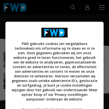
OLED48C46LA
FWD gebruikt cookies (en vergelijkbare
technieken) om informatie op te slaan en in te
zien. Deze gegevens gebruiken wij om onze
NIEUWS
BEELD
OLED TV'S
18 JUNI 2024
website goed te laten functioneren, het gebruik
LG 2024 oled tv line-up – B4, C4, G4 en M4 series
van de website te analyseren, gepersonaliseerde
content en advertenties te tonen, de effectiviteit
van advertenties en content te meten en onze
diensten te verbeteren. Hiervoor verzamelen wij
NIEUWS
BEELD
OLED TV'S
24 NOVEMBER 2023
gegevens zoals unieke advertentie ID’s, geolocatie
Eerste details LG 2024 oled tv’s (B4, C4 en G4)
duiken op
en surfgedrag. Je kunt je cookie instellingen
wijzigen door het gebruik van onderstaande 'Meer
opties' knop of via 'Privacy instellingen
aanpassen' onderaan de website.