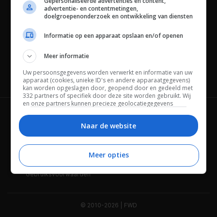
Gepersonaliseerde advertenties en content,
advertentie- en contentmetingen,
doelgroepenonderzoek en ontwikkeling van diensten
Informatie op een apparaat opslaan en/of openen
Meer informatie
Uw persoonsgegevens worden verwerkt en informatie van uw
Channels
apparaat (cookies, unieke ID's en andere apparaatgegevens)
kan worden opgeslagen door, geopend door en gedeeld met
332 partners of specifiek door deze site worden gebruikt. Wij
en onze partners kunnen precieze geolocatiegegevens
gebruiken.
Lijst met partners.
Wie is FWD
Privacybeleid
Bepaalde leveranciers kunnen uw persoonsgegevens
Naar de website
verwerken op basis van gerechtvaardigd belang. U kunt
Adverteren
Contact
hiertegen bezwaar maken door uw opties hieronder te
beheren. Zoek onderaan deze pagina of in het sitemenu naar
Meer opties
Cookies
Disclaimer
een link om uw toestemming te beheren of in te trekken via de
privacy- en cookie-instellingen.
Gebruiksvoorwaarden
© 2010-2026 | FWD