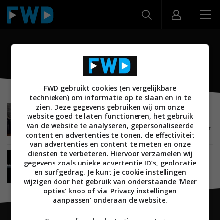
NS-600A
FWD gebruikt cookies (en vergelijkbare
technieken) om informatie op te slaan en in te
zien. Deze gegevens gebruiken wij om onze
REVIEWS
AUDIO
LUIDSPREKERS
website goed te laten functioneren, het gebruik
RECEIVERS EN VERSTERKERS
08 JULI 2023
van de website te analyseren, gepersonaliseerde
Review: Yamaha R-N800A en NS-600A – Receiver
content en advertenties te tonen, de effectiviteit
en boekenplankspeakers
van advertenties en content te meten en onze
diensten te verbeteren. Hiervoor verzamelen wij
NIEUWS
AUDIO
LUIDSPREKERS
18 MEI 2023
gegevens zoals unieke advertentie ID’s, geolocatie
Yamaha lanceert NS-800A en NS600A
en surfgedrag. Je kunt je cookie instellingen
boekenplankspeakers
wijzigen door het gebruik van onderstaande 'Meer
opties' knop of via 'Privacy instellingen
aanpassen' onderaan de website.