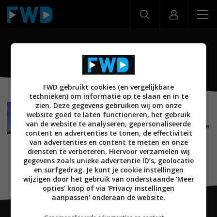
Nova Filmfestival
FWD gebruikt cookies (en vergelijkbare
technieken) om informatie op te slaan en in te
zien. Deze gegevens gebruiken wij om onze
NIEUWS
ENTERTAINMENT
EVENTS
FILMS EN SERIES
website goed te laten functioneren, het gebruik
17 NOVEMBER 2025
van de website te analyseren, gepersonaliseerde
Nova Filmfestival met jong filmtalent en de beste
content en advertenties te tonen, de effectiviteit
niet-commerciële films
van advertenties en content te meten en onze
diensten te verbeteren. Hiervoor verzamelen wij
gegevens zoals unieke advertentie ID’s, geolocatie
en surfgedrag. Je kunt je cookie instellingen
wijzigen door het gebruik van onderstaande 'Meer
opties' knop of via 'Privacy instellingen
aanpassen' onderaan de website.