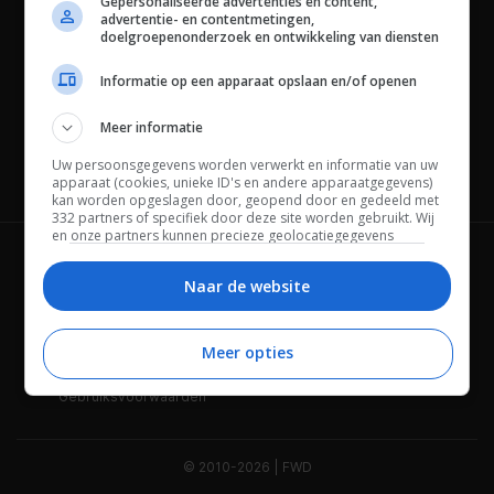
Gepersonaliseerde advertenties en content,
advertentie- en contentmetingen,
doelgroepenonderzoek en ontwikkeling van diensten
Informatie op een apparaat opslaan en/of openen
Meer informatie
Uw persoonsgegevens worden verwerkt en informatie van uw
Channels
apparaat (cookies, unieke ID's en andere apparaatgegevens)
kan worden opgeslagen door, geopend door en gedeeld met
332 partners of specifiek door deze site worden gebruikt. Wij
en onze partners kunnen precieze geolocatiegegevens
gebruiken.
Lijst met partners.
Wie is FWD
Privacybeleid
Bepaalde leveranciers kunnen uw persoonsgegevens
Naar de website
verwerken op basis van gerechtvaardigd belang. U kunt
Adverteren
Contact
hiertegen bezwaar maken door uw opties hieronder te
beheren. Zoek onderaan deze pagina of in het sitemenu naar
Meer opties
Cookies
Disclaimer
een link om uw toestemming te beheren of in te trekken via de
privacy- en cookie-instellingen.
Gebruiksvoorwaarden
© 2010-2026 | FWD