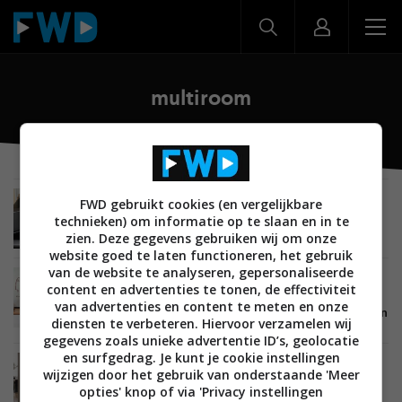
multiroom
FWD gebruikt cookies (en vergelijkbare
AUDIO
20 AUGUSTUS 2014
LG kondigt multiroom speakersysteem Music
technieken) om informatie op te slaan en in te
Flow aan
zien. Deze gegevens gebruiken wij om onze
website goed te laten functioneren, het gebruik
van de website te analyseren, gepersonaliseerde
TIPS EN ADVIES
AUDIO
RECEIVERS EN VERSTERKERS
content en advertenties te tonen, de effectiviteit
28 AUGUSTUS 2012
van advertenties en content te meten en onze
Hoe werkt multi-zone en multi-room audio op een
diensten te verbeteren. Hiervoor verzamelen wij
home cinema receiver?
gegevens zoals unieke advertentie ID’s, geolocatie
en surfgedrag. Je kunt je cookie instellingen
AUDIO
14 JUNI 2011
wijzigen door het gebruik van onderstaande 'Meer
Philips lanceert Wifi multiroom hifisysteem;
opties' knop of via 'Privacy instellingen
WMS8080