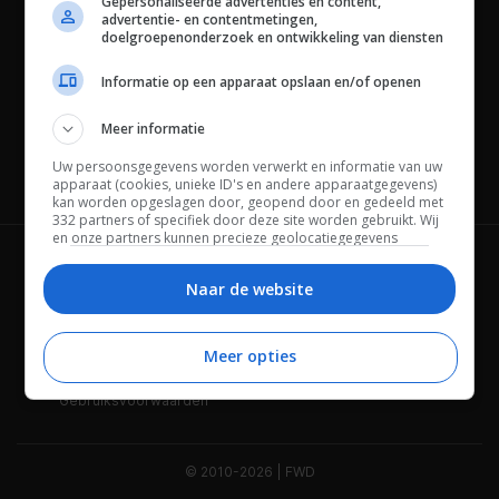
Gepersonaliseerde advertenties en content,
advertentie- en contentmetingen,
doelgroepenonderzoek en ontwikkeling van diensten
Informatie op een apparaat opslaan en/of openen
Meer informatie
Uw persoonsgegevens worden verwerkt en informatie van uw
Channels
apparaat (cookies, unieke ID's en andere apparaatgegevens)
kan worden opgeslagen door, geopend door en gedeeld met
332 partners of specifiek door deze site worden gebruikt. Wij
en onze partners kunnen precieze geolocatiegegevens
gebruiken.
Lijst met partners.
Wie is FWD
Privacybeleid
Bepaalde leveranciers kunnen uw persoonsgegevens
Naar de website
verwerken op basis van gerechtvaardigd belang. U kunt
Adverteren
Contact
hiertegen bezwaar maken door uw opties hieronder te
beheren. Zoek onderaan deze pagina of in het sitemenu naar
Meer opties
Cookies
Disclaimer
een link om uw toestemming te beheren of in te trekken via de
privacy- en cookie-instellingen.
Gebruiksvoorwaarden
© 2010-2026 | FWD