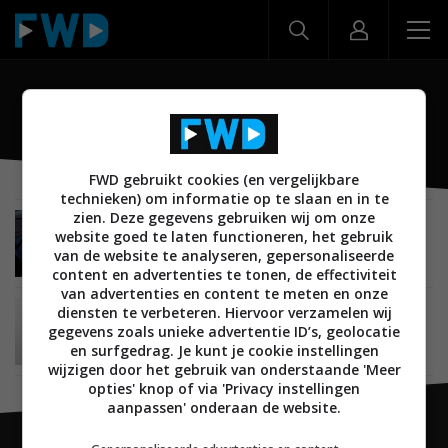
Maserati
FWD gebruikt cookies (en vergelijkbare
technieken) om informatie op te slaan en in te
zien. Deze gegevens gebruiken wij om onze
ACHTERGROND
AUDIO
LUIDSPREKERS
03 JULI 2021
website goed te laten functioneren, het gebruik
Op bezoek bij Sonus faber en Maserati:
van de website te analyseren, gepersonaliseerde
Italiaanse klasse onderweg
content en advertenties te tonen, de effectiviteit
van advertenties en content te meten en onze
diensten te verbeteren. Hiervoor verzamelen wij
AUDIO
15 JANUARI 2014
gegevens zoals unieke advertentie ID’s, geolocatie
Bowers & Wilkins lanceert 805 Maserati Edition
luidspreker
en surfgedrag. Je kunt je cookie instellingen
wijzigen door het gebruik van onderstaande 'Meer
opties' knop of via 'Privacy instellingen
aanpassen' onderaan de website.