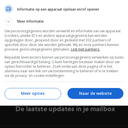
Informatie op een apparaat opslaan en/of openen
Meer informatie
Uw persoonsgegevens worden verwerkt en informatie van uw apparaat
(cookies, unieke ID's en andere apparaatgegevens) kan worden
opgeslagen door, geopend door en gedeeld met 332 partners of
introduceert Iconia Tab 10 en
specifiek door deze site worden gebruikt. Wij en onze partners kunnen
precieze geolocatiegegevens gebruiken.
Lijst met partners.
a One 8 Android tablets
TEMBER 2014
Bepaalde leveranciers kunnen uw persoonsgegevens verwerken op basis
van gerechtvaardigd belang. U kunt hiertegen bezwaar maken door uw
opties hieronder te beheren. Zoek onderaan deze pagina of in het
sitemenu naar een link om uw toestemming te beheren of in te trekken
via de privacy- en cookie-instellingen.
Meer opties
Naar de website
De laatste updates in je mailbox