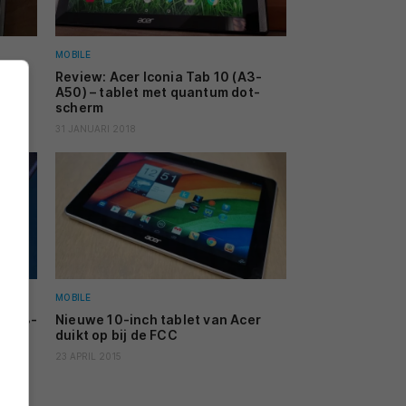
MOBILE
Review: Acer Iconia Tab 10 (A3-
te
A50) – tablet met quantum dot-
scherm
31 JANUARI 2018
MOBILE
0 (A3-
Nieuwe 10-inch tablet van Acer
duikt op bij de FCC
23 APRIL 2015