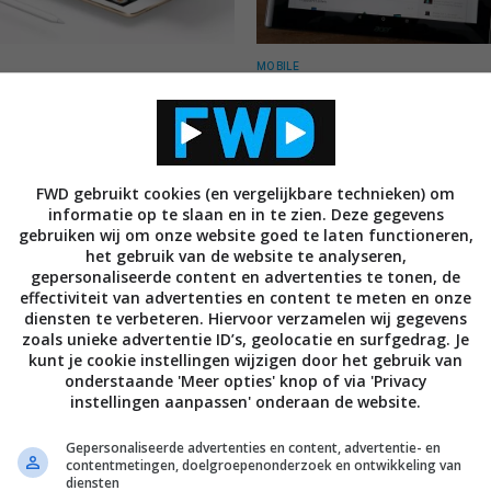
MOBILE
ste tablets en phablets van
De beste Android tablets en
oment (lente 2018)
phablets van dit moment (len
2018)
RT 2018
21 MAART 2018
FWD gebruikt cookies (en vergelijkbare technieken) om
informatie op te slaan en in te zien. Deze gegevens
gebruiken wij om onze website goed te laten functioneren,
het gebruik van de website te analyseren,
gepersonaliseerde content en advertenties te tonen, de
effectiviteit van advertenties en content te meten en onze
diensten te verbeteren. Hiervoor verzamelen wij gegevens
zoals unieke advertentie ID’s, geolocatie en surfgedrag. Je
kunt je cookie instellingen wijzigen door het gebruik van
MOBILE
onderstaande 'Meer opties' knop of via 'Privacy
Iconia Tab 10 (A3-A30) te
Acer lanceert de Iconia Tab 1
instellingen aanpassen' onderaan de website.
in Nederland
A30) voor het onderwijs
TEMBER 2015
23 APRIL 2015
Gepersonaliseerde advertenties en content, advertentie- en
contentmetingen, doelgroepenonderzoek en ontwikkeling van
diensten