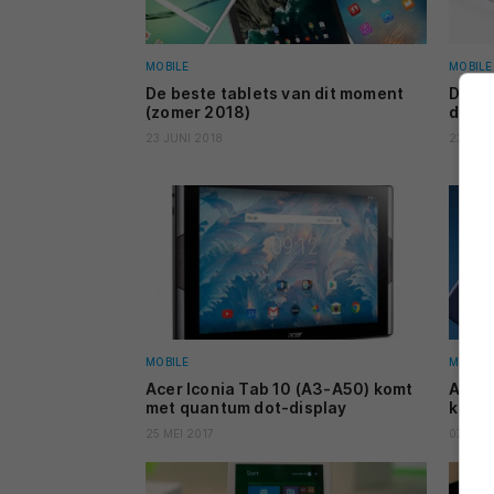
MOBILE
MOBILE
De beste tablets van dit moment
De be
(zomer 2018)
dit m
23 JUNI 2018
23 MAA
MOBILE
MOBILE
Acer Iconia Tab 10 (A3-A50) komt
Acer 
met quantum dot-display
koop 
25 MEI 2017
07 SEP