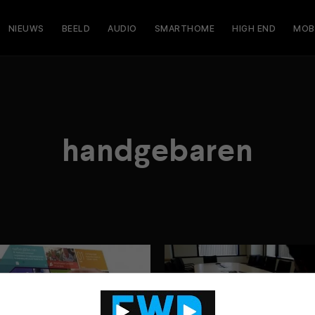
NIEUWS
BEELD
AUDIO
SMARTHOME
HIGH END
MOB
handgebaren