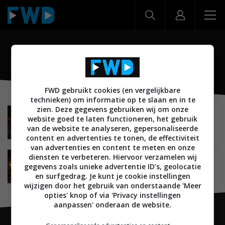
Gato Audio
FWD gebruikt cookies (en vergelijkbare
technieken) om informatie op te slaan en in te
zien. Deze gegevens gebruiken wij om onze
MUSIC EMOTION
REVIEWS
AUDIO
website goed te laten functioneren, het gebruik
RECEIVERS EN VERSTERKERS
11 SEPTEMBER 2025
van de website te analyseren, gepersonaliseerde
Review: Gato Audio PPA-1 – Uniek in zijn soort
content en advertenties te tonen, de effectiviteit
van advertenties en content te meten en onze
diensten te verbeteren. Hiervoor verzamelen wij
MUSIC EMOTION
REVIEWS
AUDIO
03 APRIL 2025
gegevens zoals unieke advertentie ID’s, geolocatie
Review: Gato Audio Pre-1 – Een lust voor oog en
oor
en surfgedrag. Je kunt je cookie instellingen
wijzigen door het gebruik van onderstaande 'Meer
opties' knop of via 'Privacy instellingen
aanpassen' onderaan de website.