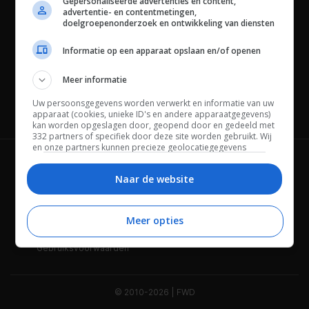
Gepersonaliseerde advertenties en content,
advertentie- en contentmetingen,
doelgroepenonderzoek en ontwikkeling van diensten
Informatie op een apparaat opslaan en/of openen
Meer informatie
Uw persoonsgegevens worden verwerkt en informatie van uw
Channels
apparaat (cookies, unieke ID's en andere apparaatgegevens)
kan worden opgeslagen door, geopend door en gedeeld met
332 partners of specifiek door deze site worden gebruikt. Wij
en onze partners kunnen precieze geolocatiegegevens
gebruiken.
Lijst met partners.
Wie is FWD
Privacybeleid
Bepaalde leveranciers kunnen uw persoonsgegevens
Naar de website
verwerken op basis van gerechtvaardigd belang. U kunt
Adverteren
Contact
hiertegen bezwaar maken door uw opties hieronder te
beheren. Zoek onderaan deze pagina of in het sitemenu naar
Meer opties
Cookies
Disclaimer
een link om uw toestemming te beheren of in te trekken via de
privacy- en cookie-instellingen.
Gebruiksvoorwaarden
© 2010-2026 | FWD