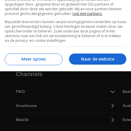
opgeslagen door, geopend door en gedeeld met 332 partners of
specifiek door deze site worden gebruikt. Wij en onze partners kunnen
precieze geolocatiegegevens gebruiken.
Lijst met partners.
Bepaalde leveranciers kunnen uw persoonsgegevens verwerken op basis
van gerechtvaardigd belang. U kunt hiertegen bezwaar maken door uw
opties hieronder te beheren. Zoek onderaan deze pagina of in het
De laatste updates in je mailbox
sitemenu naar een link om uw toestemming te beheren of in te trekken
via de privacy- en cookie-instellingen.
Meer opties
Naar de website
Channels
FWD
Beel
Smarthome
Aud
Mobile
Ente