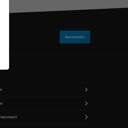
Aanmelden
d
io
rtainment