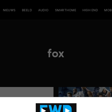
NIEUWS
BEELD
AUDIO
SMARTHOME
HIGH END
MOB
fox