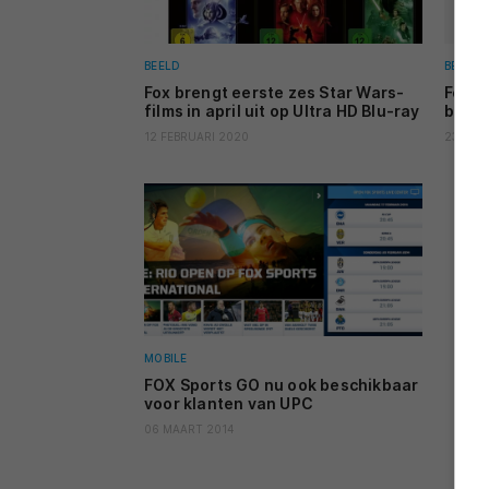
BEELD
BEELD
Fox brengt eerste zes Star Wars-
Fox S
films in april uit op Ultra HD Blu-ray
basis
12 FEBRUARI 2020
23 JULI
MOBILE
FOX Sports GO nu ook beschikbaar
voor klanten van UPC
06 MAART 2014