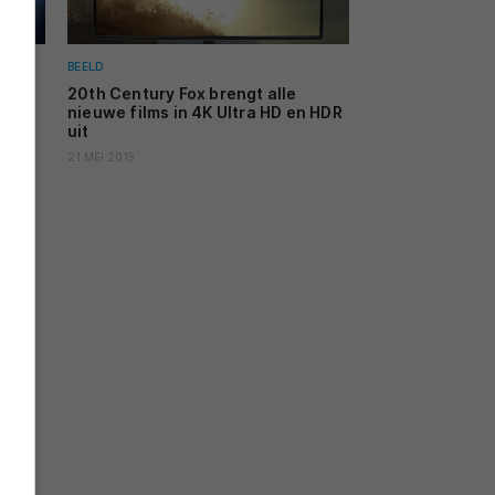
BEELD
it
20th Century Fox brengt alle
nieuwe films in 4K Ultra HD en HDR
uit
21 MEI 2015