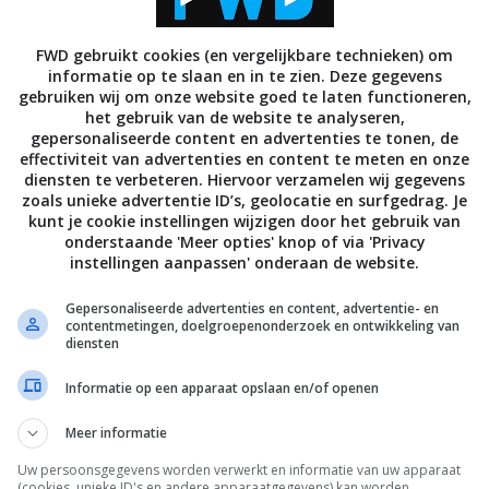
FWD gebruikt cookies (en vergelijkbare technieken) om
ENTERTAINMENT
informatie op te slaan en in te zien. Deze gegevens
ports 1 vanaf nu gratis in
The Walt Disney Company slu
gebruiken wij om onze website goed te laten functioneren,
pakket van KPN iTV-klanten
megadeal voor overname Fox
het gebruik van de website te analyseren,
gepersonaliseerde content en advertenties te tonen, de
 2019
14 DECEMBER 2017
effectiviteit van advertenties en content te meten en onze
diensten te verbeteren. Hiervoor verzamelen wij gegevens
zoals unieke advertentie ID’s, geolocatie en surfgedrag. Je
kunt je cookie instellingen wijzigen door het gebruik van
onderstaande 'Meer opties' knop of via 'Privacy
instellingen aanpassen' onderaan de website.
Gepersonaliseerde advertenties en content, advertentie- en
contentmetingen, doelgroepenonderzoek en ontwikkeling van
diensten
Informatie op een apparaat opslaan en/of openen
Meer informatie
Uw persoonsgegevens worden verwerkt en informatie van uw apparaat
(cookies, unieke ID's en andere apparaatgegevens) kan worden