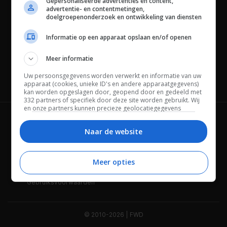
Gepersonaliseerde advertenties en content,
advertentie- en contentmetingen,
doelgroepenonderzoek en ontwikkeling van diensten
Informatie op een apparaat opslaan en/of openen
Meer informatie
Uw persoonsgegevens worden verwerkt en informatie van uw
Channels
apparaat (cookies, unieke ID's en andere apparaatgegevens)
kan worden opgeslagen door, geopend door en gedeeld met
332 partners of specifiek door deze site worden gebruikt. Wij
en onze partners kunnen precieze geolocatiegegevens
gebruiken.
Lijst met partners.
Wie is FWD
Privacybeleid
Bepaalde leveranciers kunnen uw persoonsgegevens
Naar de website
verwerken op basis van gerechtvaardigd belang. U kunt
Adverteren
Contact
hiertegen bezwaar maken door uw opties hieronder te
beheren. Zoek onderaan deze pagina of in het sitemenu naar
Meer opties
Cookies
Disclaimer
een link om uw toestemming te beheren of in te trekken via de
privacy- en cookie-instellingen.
Gebruiksvoorwaarden
© 2010-2026 | FWD