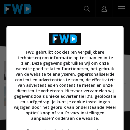
D210
FWD gebruikt cookies (en vergelijkbare
technieken) om informatie op te slaan en in te
zien. Deze gegevens gebruiken wij om onze
REVIEWS
SMARTHOME
VEILIGHEID EN BEVEILIGING
website goed te laten functioneren, het gebruik
11 MEI 2025
van de website te analyseren, gepersonaliseerde
Review: Beans View D210 en D220 – Bijna gratis?
content en advertenties te tonen, de effectiviteit
van advertenties en content te meten en onze
diensten te verbeteren. Hiervoor verzamelen wij
NIEUWS
SMARTHOME
VEILIGHEID EN BEVEILIGING
gegevens zoals unieke advertentie ID’s, geolocatie
08 JANUARI 2025
Beans View lanceert D210 binnencamera voor
en surfgedrag. Je kunt je cookie instellingen
18,99 euro
wijzigen door het gebruik van onderstaande 'Meer
opties' knop of via 'Privacy instellingen
aanpassen' onderaan de website.