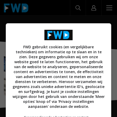
codec
FWD gebruikt cookies (en vergelijkbare
technieken) om informatie op te slaan en in te
zien. Deze gegevens gebruiken wij om onze
ACHTERGROND
TIPS EN ADVIES
CREATE
13 JANUARI 2023
website goed te laten functioneren, het gebruik
Apple ProRes: Een veelzijdige tussenliggende
van de website te analyseren, gepersonaliseerde
CODEC
content en advertenties te tonen, de effectiviteit
van advertenties en content te meten en onze
diensten te verbeteren. Hiervoor verzamelen wij
ACHTERGROND
TIPS EN ADVIES
AUDIO
gegevens zoals unieke advertentie ID’s, geolocatie
NETWERK EN STREAMING
17 DECEMBER 2022
Lossless via Bluetooth – hoge kwaliteit muziek
en surfgedrag. Je kunt je cookie instellingen
streamen over Bluetooth?
wijzigen door het gebruik van onderstaande 'Meer
opties' knop of via 'Privacy instellingen
aanpassen' onderaan de website.