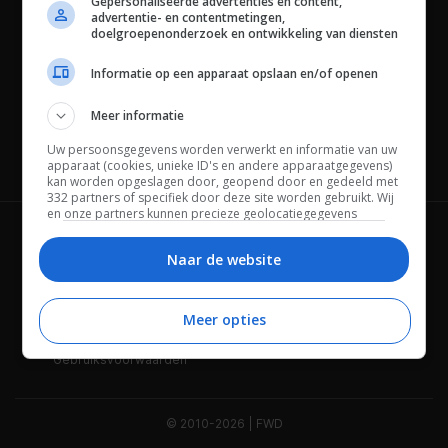
Gepersonaliseerde advertenties en content,
advertentie- en contentmetingen,
doelgroepenonderzoek en ontwikkeling van diensten
Informatie op een apparaat opslaan en/of openen
Meer informatie
Uw persoonsgegevens worden verwerkt en informatie van uw
Channels
apparaat (cookies, unieke ID's en andere apparaatgegevens)
kan worden opgeslagen door, geopend door en gedeeld met
332 partners of specifiek door deze site worden gebruikt. Wij
en onze partners kunnen precieze geolocatiegegevens
gebruiken.
Lijst met partners.
Wie is FWD
Privacybeleid
Bepaalde leveranciers kunnen uw persoonsgegevens
Naar de website
verwerken op basis van gerechtvaardigd belang. U kunt
Adverteren
Contact
hiertegen bezwaar maken door uw opties hieronder te
beheren. Zoek onderaan deze pagina of in het sitemenu naar
Meer opties
Cookies
Disclaimer
een link om uw toestemming te beheren of in te trekken via de
privacy- en cookie-instellingen.
Gebruiksvoorwaarden
© 2010-2026 | FWD