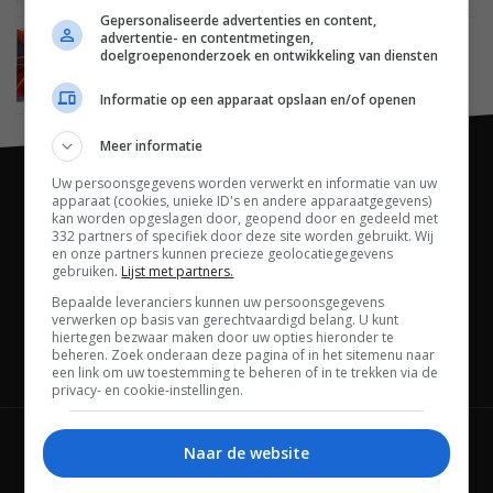
Gepersonaliseerde advertenties en content,
advertentie- en contentmetingen,
BEELD
08 MAART 2011
doelgroepenonderzoek en ontwikkeling van diensten
Philips onthult Cinema 21:9 Gold 3D LED TV
Informatie op een apparaat opslaan en/of openen
Meer informatie
Uw persoonsgegevens worden verwerkt en informatie van uw
apparaat (cookies, unieke ID's en andere apparaatgegevens)
kan worden opgeslagen door, geopend door en gedeeld met
332 partners of specifiek door deze site worden gebruikt. Wij
en onze partners kunnen precieze geolocatiegegevens
gebruiken.
Lijst met partners.
Bepaalde leveranciers kunnen uw persoonsgegevens
verwerken op basis van gerechtvaardigd belang. U kunt
hiertegen bezwaar maken door uw opties hieronder te
beheren. Zoek onderaan deze pagina of in het sitemenu naar
Channels
een link om uw toestemming te beheren of in te trekken via de
privacy- en cookie-instellingen.
Wie is FWD
Privacybeleid
Naar de website