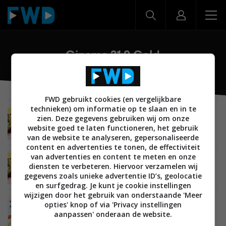
Cinema 21:9 Gold
FWD gebruikt cookies (en vergelijkbare
technieken) om informatie op te slaan en in te
BEELD
28 AUGUSTUS 2012
zien. Deze gegevens gebruiken wij om onze
Philips stopt met Cinema 21:9 TV’s, focust zich
website goed te laten functioneren, het gebruik
op 16:9
van de website te analyseren, gepersonaliseerde
content en advertenties te tonen, de effectiviteit
van advertenties en content te meten en onze
BEELD
02 SEPTEMBER 2011
diensten te verbeteren. Hiervoor verzamelen wij
Philips lanceert verbeterde Cinema 21:9
gegevens zoals unieke advertentie ID’s, geolocatie
Platinum en Gold 3D TV’s
en surfgedrag. Je kunt je cookie instellingen
wijzigen door het gebruik van onderstaande 'Meer
BEELD
08 MAART 2011
opties' knop of via 'Privacy instellingen
Philips komt met passieve ‘Easy 3D’ TV’s naast
aanpassen' onderaan de website.
nieuwe ‘3D Max’ actieve 3D TV’s