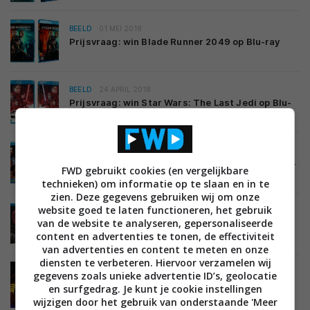
BEELD
01 MEI 2018
Prijsvraag: win Blade Runner 2049 op Blu-ray
BEELD
24 APRIL 2018
Prijsvraag: win Star Wars: The Last Jedi op Blu-
ray
BEELD
20 MAART 2018
Prijsvraag: win Justice League op (Ultra HD) Blu-
FWD gebruikt cookies (en vergelijkbare
ray
technieken) om informatie op te slaan en in te
zien. Deze gegevens gebruiken wij om onze
website goed te laten functioneren, het gebruik
ENTERTAINMENT
07 FEBRUARI 2018
van de website te analyseren, gepersonaliseerde
Filmbeoordeling: Stephen King’s It op Blu-ray
content en advertenties te tonen, de effectiviteit
van advertenties en content te meten en onze
diensten te verbeteren. Hiervoor verzamelen wij
BEELD
29 MEI 2015
gegevens zoals unieke advertentie ID’s, geolocatie
Ex Machina is eerste Blu-ray film met DTS:X
en surfgedrag. Je kunt je cookie instellingen
soundtrack
wijzigen door het gebruik van onderstaande 'Meer