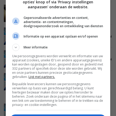
opties' knop of via 'Privacy instellingen
aanpassen' onderaan de website.
BEELD
21 MEI 2015
20th Century Fox brengt alle nieuwe films in 4K
Gepersonaliseerde advertenties en content,
Ultra HD en HDR uit
advertentie- en contentmetingen,
doelgroepenonderzoek en ontwikkeling van diensten
ENTERTAINMENT
30 JUNI 2014
Informatie op een apparaat opslaan en/of openen
De beste films voor je thuisbioscoop: filmtips juni
2014
Meer informatie
ENTERTAINMENT
29 MEI 2014
Uw persoonsgegevens worden verwerkt en informatie van uw
De beste films voor je thuisbioscoop: filmtips mei
apparaat (cookies, unieke ID's en andere apparaatgegevens)
2014
kan worden opgeslagen door, geopend door en gedeeld met
332 partners of specifiek door deze site worden gebruikt. Wij
en onze partners kunnen precieze geolocatiegegevens
gebruiken.
Lijst met partners.
ENTERTAINMENT
24 APRIL 2014
De beste films voor je thuisbioscoop: filmtips
Bepaalde leveranciers kunnen uw persoonsgegevens
april 2014
verwerken op basis van gerechtvaardigd belang. U kunt
hiertegen bezwaar maken door uw opties hieronder te
beheren. Zoek onderaan deze pagina of in het sitemenu naar
een link om uw toestemming te beheren of in te trekken via de
privacy- en cookie-instellingen.
ENTERTAINMENT
18 MAART 2014
De beste films voor je thuisbioscoop: filmtips