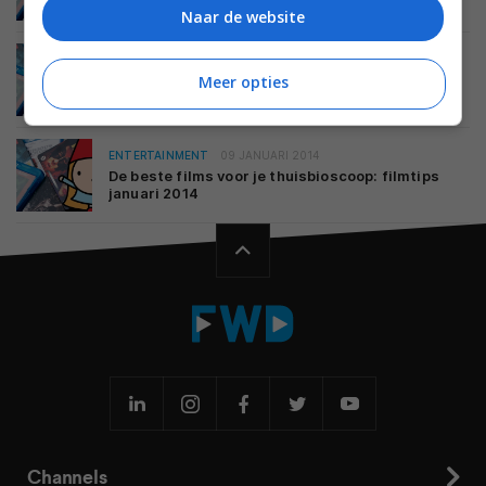
maart 2014
Naar de website
ENTERTAINMENT
20 FEBRUARI 2014
De beste films voor je thuisbioscoop: filmtips
Meer opties
februari 2014
ENTERTAINMENT
09 JANUARI 2014
De beste films voor je thuisbioscoop: filmtips
januari 2014
Channels