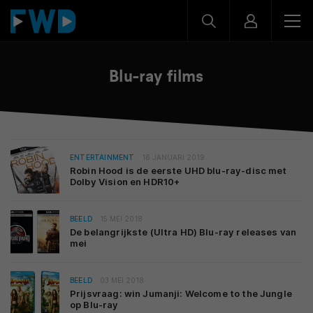
Blu-ray films
ENTERTAINMENT
16 JANUARI 2019
Robin Hood is de eerste UHD blu-ray-disc met
Dolby Vision en HDR10+
BEELD
15 MEI 2018
De belangrijkste (Ultra HD) Blu-ray releases van
mei
BEELD
03 MEI 2018
Prijsvraag: win Jumanji: Welcome to the Jungle
op Blu-ray