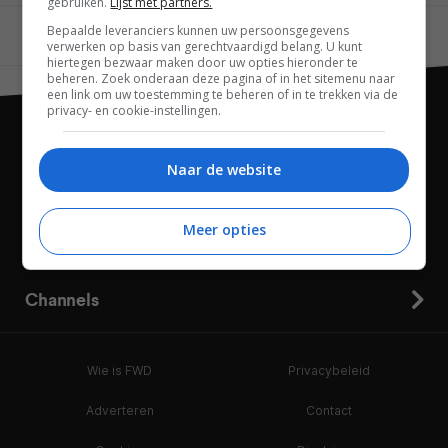
gebruiken.
Lijst met partners.
Bepaalde leveranciers kunnen uw persoonsgegevens
Vorige
Volgende
verwerken op basis van gerechtvaardigd belang. U kunt
hiertegen bezwaar maken door uw opties hieronder te
beheren. Zoek onderaan deze pagina of in het sitemenu naar
een link om uw toestemming te beheren of in te trekken via de
privacy- en cookie-instellingen.
Naar de website
Meer opties
Channels
Wie is FWD
Privacybeleid
Adverteren
Contact