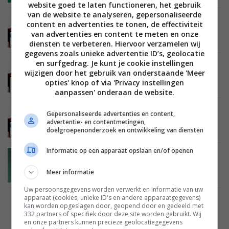
website goed te laten functioneren, het gebruik
van de website te analyseren, gepersonaliseerde
MOBILE
24 MAART 2013
content en advertenties te tonen, de effectiviteit
iPad beschermen tegen malware en andere
van advertenties en content te meten en onze
bedreigingen
diensten te verbeteren. Hiervoor verzamelen wij
gegevens zoals unieke advertentie ID’s, geolocatie
en surfgedrag. Je kunt je cookie instellingen
MOBILE
24 MAART 2013
wijzigen door het gebruik van onderstaande 'Meer
Android tablet beschermen tegen malware en
opties' knop of via 'Privacy instellingen
andere bedreigingen
aanpassen' onderaan de website.
MOBILE
24 MAART 2013
Gepersonaliseerde advertenties en content,
Je tablet beschermen en beveiligen: wat zijn de
advertentie- en contentmetingen,
gevaren?
doelgroepenonderzoek en ontwikkeling van diensten
Informatie op een apparaat opslaan en/of openen
MOBILE
31 MEI 2012
Play Safe voor Android: Verberg bepaalde
Meer informatie
applicaties voor kinderen
Uw persoonsgegevens worden verwerkt en informatie van uw
apparaat (cookies, unieke ID's en andere apparaatgegevens)
kan worden opgeslagen door, geopend door en gedeeld met
1
2
3
4
332 partners of specifiek door deze site worden gebruikt. Wij
en onze partners kunnen precieze geolocatiegegevens