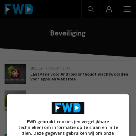
Beveiliging
MOBILE
27 MAART 2014
LastPass voor Android onthoudt wachtwoorden
voor apps en websites
MOBILE
26 MAART 2014
‘Volgende versie Android staat in het teken van
beveiliging gegevens’
FWD gebruikt cookies (en vergelijkbare
MOBILE
11 JANUARI 2014
technieken) om informatie op te slaan en in te
Review: Kaspersky Internet Security voor
Android
zien. Deze gegevens gebruiken wij om onze