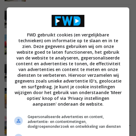
BEELD
22 FEBRUARI 2014
Eerste prijzen en details LG 2014 lcd led tv’s
duiken op
FWD gebruikt cookies (en vergelijkbare
BEELD
21 FEBRUARI 2014
technieken) om informatie op te slaan en in te
LG belooft hoger contrast voor nieuwe 2014 lcd
zien. Deze gegevens gebruiken wij om onze
led tv’s
website goed te laten functioneren, het gebruik
van de website te analyseren, gepersonaliseerde
content en advertenties te tonen, de effectiviteit
BEELD
08 JANUARI 2014
van advertenties en content te meten en onze
LG maakt eerste details 2014 lcd en plasma tv
diensten te verbeteren. Hiervoor verzamelen wij
line-up bekend
gegevens zoals unieke advertentie ID’s, geolocatie
en surfgedrag. Je kunt je cookie instellingen
wijzigen door het gebruik van onderstaande 'Meer
BEELD
08 SEPTEMBER 2013
opties' knop of via 'Privacy instellingen
Video-impressie LG 4K Ultra HD tv’s tijdens IFA
2013
aanpassen' onderaan de website.
Gepersonaliseerde advertenties en content,
BEELD
12 AUGUSTUS 2013
advertentie- en contentmetingen,
LG lanceert goedkopere varianten 55-inch en 65-
doelgroepenonderzoek en ontwikkeling van diensten
inch 4K Ultra HD tv’s