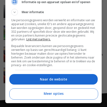
Informatie op een apparaat opslaan en/of openen
BEELD
12 JULI 2013
Meer informatie
LG maakt Amerikaanse prijzen ‘kleine’ 4K Ultra
HD tv’s bekend
Uw persoonsgegevens worden verwerkt en informatie van uw
apparaat (cookies, unieke ID's en andere apparaatgegevens)
kan worden opgeslagen door, geopend door en gedeeld met
BEELD
05 JULI 2013
332 partners of specifiek door deze site worden gebruikt. Wij
‘LG werkt aan 49-inch 4K Ultra HD tv’s’
en onze partners kunnen precieze geolocatiegegevens
gebruiken.
Lijst met partners.
Bepaalde leveranciers kunnen uw persoonsgegevens
verwerken op basis van gerechtvaardigd belang. U kunt
BEELD
17 JUNI 2013
hiertegen bezwaar maken door uw opties hieronder te
LG’s kleine 4K Ultra HD tv’s dit jaar nog te koop in
beheren. Zoek onderaan deze pagina of in het sitemenu naar
Nederland
een link om uw toestemming te beheren of in te trekken via de
privacy- en cookie-instellingen.
BEELD
03 JUNI 2013
LG maakt prijzen 55-inch en 65-inch 4K Ultra hd
Naar de website
tv’s bekend
Meer opties