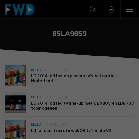
65LA9659
BEELD
11 APRIL 2014
LG 2014 lcd led en plasma tv’s te koop in
Nederland
BEELD
07 APRIL 2014
LG 2014 lcd led tv line-up met UB980V en LB870V
topmodellen
BEELD
04 APRIL 2014
LG lanceert eerste webOS tv’s in de VS