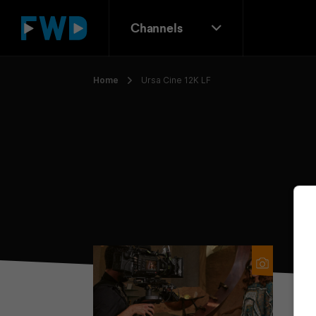
Channels
Home
Ursa Cine 12K LF