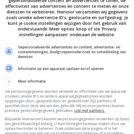
gepersonaliseerde content en advertenties te tonen, de
effectiviteit van advertenties en content te meten en onze
diensten te verbeteren. Hiervoor verzamelen wij gegevens
zoals unieke advertentie ID’s, geolocatie en surfgedrag. Je
kunt je cookie instellingen wijzigen door het gebruik van
onderstaande 'Meer opties' knop of via 'Privacy
instellingen aanpassen' onderaan de website.
Gepersonaliseerde advertenties en content, advertentie- en
contentmetingen, doelgroepenonderzoek en ontwikkeling van
diensten
Informatie op een apparaat opslaan en/of openen
Meer informatie
Uw persoonsgegevens worden verwerkt en informatie van uw apparaat
De laatste updates in je mailbox
(cookies, unieke ID's en andere apparaatgegevens) kan worden
opgeslagen door, geopend door en gedeeld met 332 partners of
specifiek door deze site worden gebruikt. Wij en onze partners kunnen
precieze geolocatiegegevens gebruiken.
Lijst met partners.
Bepaalde leveranciers kunnen uw persoonsgegevens verwerken op basis
van gerechtvaardigd belang. U kunt hiertegen bezwaar maken door uw
opties hieronder te beheren. Zoek onderaan deze pagina of in het
sitemenu naar een link om uw toestemming te beheren of in te trekken