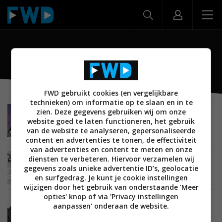
Turtle Beach
FWD gebruikt cookies (en vergelijkbare
technieken) om informatie op te slaan en in te
zien. Deze gegevens gebruiken wij om onze
NIEUWS
ENTERTAINMENT
ACCESSOIRES
GAMING
23 MAART 2023
website goed te laten functioneren, het gebruik
Turtle Beach Stealth Pro met actieve
van de website te analyseren, gepersonaliseerde
ruisonderdrukking gepresenteerd
content en advertenties te tonen, de effectiviteit
van advertenties en content te meten en onze
diensten te verbeteren. Hiervoor verzamelen wij
BEELD
ENTERTAINMENT
13 NOVEMBER 2015
gegevens zoals unieke advertentie ID’s, geolocatie
Turtle Beach onthult nieuwe Star Wars X-Wing
Pilot-headset
en surfgedrag. Je kunt je cookie instellingen
wijzigen door het gebruik van onderstaande 'Meer
opties' knop of via 'Privacy instellingen
BEELD
07 JANUARI 2015
aanpassen' onderaan de website.
Turtle Beach onthult nieuwe gaming headsets
voor Xbox One