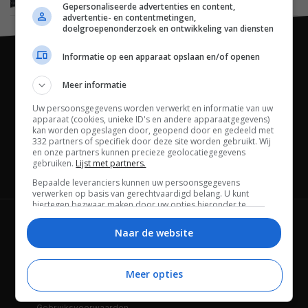
Gepersonaliseerde advertenties en content,
advertentie- en contentmetingen,
doelgroepenonderzoek en ontwikkeling van diensten
Informatie op een apparaat opslaan en/of openen
Meer informatie
Uw persoonsgegevens worden verwerkt en informatie van uw
apparaat (cookies, unieke ID's en andere apparaatgegevens)
kan worden opgeslagen door, geopend door en gedeeld met
332 partners of specifiek door deze site worden gebruikt. Wij
en onze partners kunnen precieze geolocatiegegevens
gebruiken.
Lijst met partners.
Channels
Bepaalde leveranciers kunnen uw persoonsgegevens
verwerken op basis van gerechtvaardigd belang. U kunt
hiertegen bezwaar maken door uw opties hieronder te
beheren. Zoek onderaan deze pagina of in het sitemenu naar
Wie is FWD
Privacybeleid
een link om uw toestemming te beheren of in te trekken via de
Naar de website
privacy- en cookie-instellingen.
Adverteren
Contact
Meer opties
Cookies
Disclaimer
Gebruiksvoorwaarden