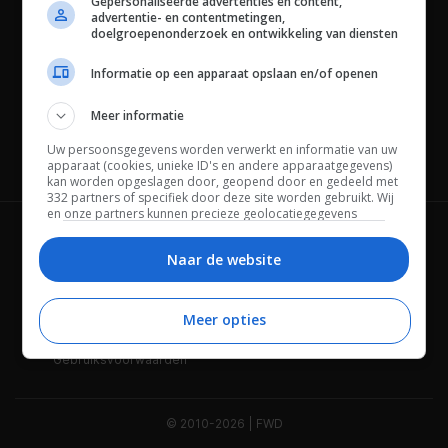
Gepersonaliseerde advertenties en content,
advertentie- en contentmetingen,
doelgroepenonderzoek en ontwikkeling van diensten
Informatie op een apparaat opslaan en/of openen
Meer informatie
Uw persoonsgegevens worden verwerkt en informatie van uw
Channels
apparaat (cookies, unieke ID's en andere apparaatgegevens)
kan worden opgeslagen door, geopend door en gedeeld met
332 partners of specifiek door deze site worden gebruikt. Wij
en onze partners kunnen precieze geolocatiegegevens
gebruiken.
Lijst met partners.
Wie is FWD
Privacybeleid
Bepaalde leveranciers kunnen uw persoonsgegevens
Naar de website
verwerken op basis van gerechtvaardigd belang. U kunt
Adverteren
Contact
hiertegen bezwaar maken door uw opties hieronder te
beheren. Zoek onderaan deze pagina of in het sitemenu naar
Meer opties
Cookies
Disclaimer
een link om uw toestemming te beheren of in te trekken via de
privacy- en cookie-instellingen.
Gebruiksvoorwaarden
© 2010-2026 | FWD