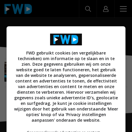
Top hifi audio show
FWD gebruikt cookies (en vergelijkbare
technieken) om informatie op te slaan en in te
zien. Deze gegevens gebruiken wij om onze
EVENEMENT
NIEUWS
AUDIO
ALGEMEEN
website goed te laten functioneren, het gebruik
28 JANUARI 2025
van de website te analyseren, gepersonaliseerde
Van Deynen smart solutions pakt uit met Top hifi
content en advertenties te tonen, de effectiviteit
audio show
van advertenties en content te meten en onze
diensten te verbeteren. Hiervoor verzamelen wij
gegevens zoals unieke advertentie ID’s, geolocatie
en surfgedrag. Je kunt je cookie instellingen
wijzigen door het gebruik van onderstaande 'Meer
opties' knop of via 'Privacy instellingen
aanpassen' onderaan de website.