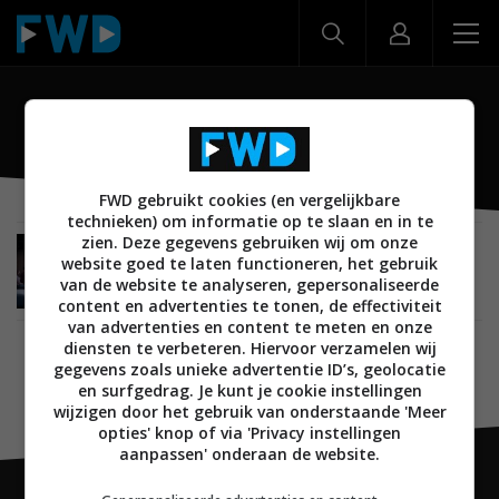
TCL X937U
FWD gebruikt cookies (en vergelijkbare
technieken) om informatie op te slaan en in te
zien. Deze gegevens gebruiken wij om onze
NIEUWS
AUDIO
SOUNDBARS
01 SEPTEMBER 2022
website goed te laten functioneren, het gebruik
TCL komt met high-end Ray-Danz soundbar
van de website te analyseren, gepersonaliseerde
X937U
content en advertenties te tonen, de effectiviteit
van advertenties en content te meten en onze
diensten te verbeteren. Hiervoor verzamelen wij
gegevens zoals unieke advertentie ID’s, geolocatie
en surfgedrag. Je kunt je cookie instellingen
wijzigen door het gebruik van onderstaande 'Meer
opties' knop of via 'Privacy instellingen
aanpassen' onderaan de website.