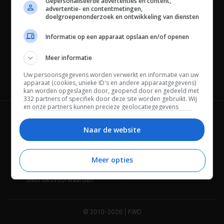
Gepersonaliseerde advertenties en content,
advertentie- en contentmetingen,
doelgroepenonderzoek en ontwikkeling van diensten
Informatie op een apparaat opslaan en/of openen
Meer informatie
Uw persoonsgegevens worden verwerkt en informatie van uw
Channels
apparaat (cookies, unieke ID's en andere apparaatgegevens)
kan worden opgeslagen door, geopend door en gedeeld met
332 partners of specifiek door deze site worden gebruikt. Wij
en onze partners kunnen precieze geolocatiegegevens
gebruiken.
Lijst met partners.
Wie is FWD
Privacybeleid
Bepaalde leveranciers kunnen uw persoonsgegevens
Naar de website
verwerken op basis van gerechtvaardigd belang. U kunt
Adverteren
Contact
hiertegen bezwaar maken door uw opties hieronder te
beheren. Zoek onderaan deze pagina of in het sitemenu naar
Meer opties
Cookies
Disclaimer
een link om uw toestemming te beheren of in te trekken via de
privacy- en cookie-instellingen.
Gebruiksvoorwaarden
© 2010-2026 | FWD