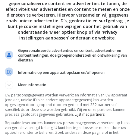
gepersonaliseerde content en advertenties te tonen, de
effectiviteit van advertenties en content te meten en onze
diensten te verbeteren. Hiervoor verzamelen wij gegevens
zoals unieke advertentie ID’s, geolocatie en surfgedrag. Je
kunt je cookie instellingen wijzigen door het gebruik van
onderstaande 'Meer opties' knop of via 'Privacy
instellingen aanpassen' onderaan de website.
Gepersonaliseerde advertenties en content, advertentie- en
contentmetingen, doelgroepenonderzoek en ontwikkeling van
diensten
Informatie op een apparaat opslaan en/of openen
Meer informatie
Uw persoonsgegevens worden verwerkt en informatie van uw apparaat
(cookies, unieke ID's en andere apparaatgegevens) kan worden
De laatste updates in je mailbox
opgeslagen door, geopend door en gedeeld met 332 partners of
specifiek door deze site worden gebruikt. Wij en onze partners kunnen
precieze geolocatiegegevens gebruiken.
Lijst met partners.
Bepaalde leveranciers kunnen uw persoonsgegevens verwerken op basis
van gerechtvaardigd belang. U kunt hiertegen bezwaar maken door uw
opties hieronder te beheren. Zoek onderaan deze pagina of in het