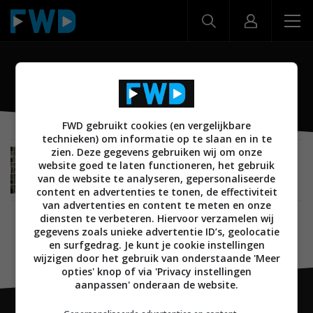
S&Sseeing
FWD gebruikt cookies (en vergelijkbare
technieken) om informatie op te slaan en in te
zien. Deze gegevens gebruiken wij om onze
INTERVIEW
MUSIC EMOTION
AUDIO
08 MEI 2025
website goed te laten functioneren, het gebruik
S&Sseeing: ‘Mr. Eighties’ opent pop-up met
van de website te analyseren, gepersonaliseerde
vintage hifi
content en advertenties te tonen, de effectiviteit
van advertenties en content te meten en onze
diensten te verbeteren. Hiervoor verzamelen wij
gegevens zoals unieke advertentie ID’s, geolocatie
en surfgedrag. Je kunt je cookie instellingen
wijzigen door het gebruik van onderstaande 'Meer
opties' knop of via 'Privacy instellingen
aanpassen' onderaan de website.