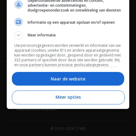
Gepersonaliseerde advertenties en content,
advertentie- en contentmetingen,
doelgroepenonderzoek en ontwikkeling van diensten
Informatie op een apparaat opslaan en/of openen
Meer informatie
Uw persoonsgegevens worden verwerkt en informatie van uw
Channels
apparaat (cookies, unieke ID's en andere apparaatgegevens)
kan worden opgeslagen door, geopend door en gedeeld met
332 partners of specifiek door deze site worden gebruikt. Wij
en onze partners kunnen precieze geolocatiegegevens
gebruiken.
Lijst met partners.
Wie is FWD
Privacybeleid
Bepaalde leveranciers kunnen uw persoonsgegevens
Naar de website
verwerken op basis van gerechtvaardigd belang. U kunt
Adverteren
Contact
hiertegen bezwaar maken door uw opties hieronder te
beheren. Zoek onderaan deze pagina of in het sitemenu naar
Meer opties
Cookies
Disclaimer
een link om uw toestemming te beheren of in te trekken via de
privacy- en cookie-instellingen.
Gebruiksvoorwaarden
© 2010-2026 | FWD