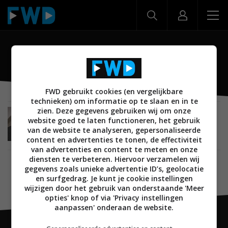
Sphinx
FWD gebruikt cookies (en vergelijkbare
technieken) om informatie op te slaan en in te
zien. Deze gegevens gebruiken wij om onze
EVENEMENT
NIEUWS
AUDIO
LUIDSPREKERS
website goed te laten functioneren, het gebruik
13 APRIL 2026
van de website te analyseren, gepersonaliseerde
Sphinx Element 3 – Exclusieve luisterervaring bij
content en advertenties te tonen, de effectiviteit
Taste for Audio op 25 april
van advertenties en content te meten en onze
diensten te verbeteren. Hiervoor verzamelen wij
gegevens zoals unieke advertentie ID’s, geolocatie
en surfgedrag. Je kunt je cookie instellingen
wijzigen door het gebruik van onderstaande 'Meer
opties' knop of via 'Privacy instellingen
aanpassen' onderaan de website.