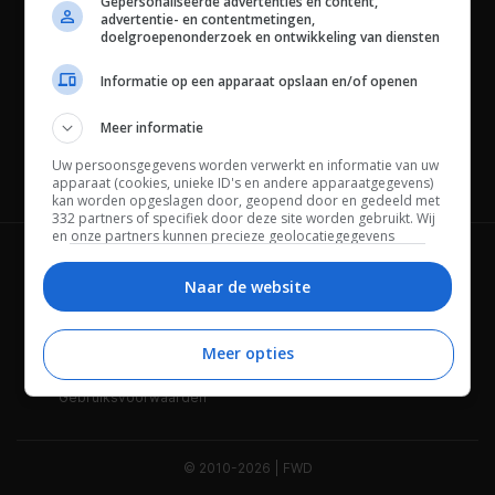
Gepersonaliseerde advertenties en content,
advertentie- en contentmetingen,
doelgroepenonderzoek en ontwikkeling van diensten
Informatie op een apparaat opslaan en/of openen
Meer informatie
Uw persoonsgegevens worden verwerkt en informatie van uw
Channels
apparaat (cookies, unieke ID's en andere apparaatgegevens)
kan worden opgeslagen door, geopend door en gedeeld met
332 partners of specifiek door deze site worden gebruikt. Wij
en onze partners kunnen precieze geolocatiegegevens
gebruiken.
Lijst met partners.
Wie is FWD
Privacybeleid
Bepaalde leveranciers kunnen uw persoonsgegevens
Naar de website
verwerken op basis van gerechtvaardigd belang. U kunt
Adverteren
Contact
hiertegen bezwaar maken door uw opties hieronder te
beheren. Zoek onderaan deze pagina of in het sitemenu naar
Meer opties
Cookies
Disclaimer
een link om uw toestemming te beheren of in te trekken via de
privacy- en cookie-instellingen.
Gebruiksvoorwaarden
© 2010-2026 | FWD