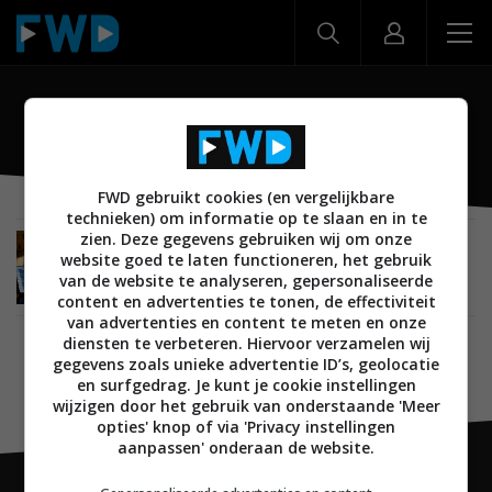
Sound Liaison
FWD gebruikt cookies (en vergelijkbare
technieken) om informatie op te slaan en in te
zien. Deze gegevens gebruiken wij om onze
INTERVIEW
MUSIC EMOTION
AUDIO
19 MEI 2026
website goed te laten functioneren, het gebruik
Interview: Deel 23 – Frans de Rond – Sound
van de website te analyseren, gepersonaliseerde
Liaison – One-Mic, dsd en wat dat gaat brengen
content en advertenties te tonen, de effectiviteit
van advertenties en content te meten en onze
diensten te verbeteren. Hiervoor verzamelen wij
gegevens zoals unieke advertentie ID’s, geolocatie
en surfgedrag. Je kunt je cookie instellingen
wijzigen door het gebruik van onderstaande 'Meer
opties' knop of via 'Privacy instellingen
aanpassen' onderaan de website.