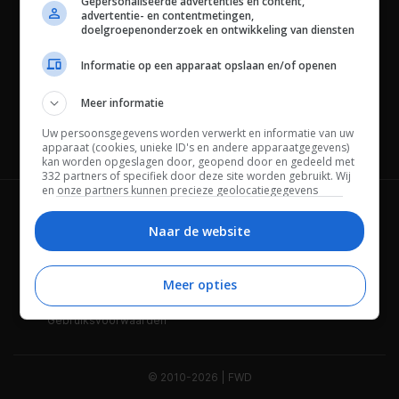
Gepersonaliseerde advertenties en content,
advertentie- en contentmetingen,
doelgroepenonderzoek en ontwikkeling van diensten
Informatie op een apparaat opslaan en/of openen
Meer informatie
Uw persoonsgegevens worden verwerkt en informatie van uw
Channels
apparaat (cookies, unieke ID's en andere apparaatgegevens)
kan worden opgeslagen door, geopend door en gedeeld met
332 partners of specifiek door deze site worden gebruikt. Wij
en onze partners kunnen precieze geolocatiegegevens
gebruiken.
Lijst met partners.
Wie is FWD
Privacybeleid
Bepaalde leveranciers kunnen uw persoonsgegevens
Naar de website
verwerken op basis van gerechtvaardigd belang. U kunt
Adverteren
Contact
hiertegen bezwaar maken door uw opties hieronder te
beheren. Zoek onderaan deze pagina of in het sitemenu naar
Meer opties
Cookies
Disclaimer
een link om uw toestemming te beheren of in te trekken via de
privacy- en cookie-instellingen.
Gebruiksvoorwaarden
© 2010-2026 | FWD