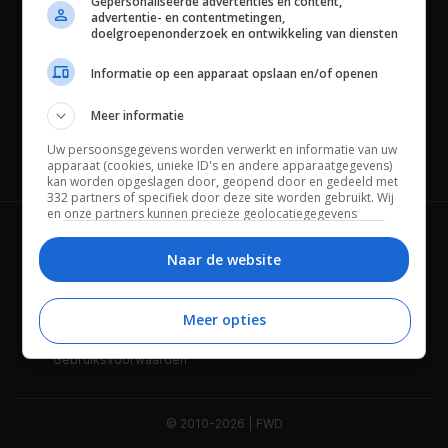
Gepersonaliseerde advertenties en content,
advertentie- en contentmetingen,
doelgroepenonderzoek en ontwikkeling van diensten
Informatie op een apparaat opslaan en/of openen
Meer informatie
Uw persoonsgegevens worden verwerkt en informatie van uw
Channels
apparaat (cookies, unieke ID's en andere apparaatgegevens)
kan worden opgeslagen door, geopend door en gedeeld met
332 partners of specifiek door deze site worden gebruikt. Wij
en onze partners kunnen precieze geolocatiegegevens
gebruiken.
Lijst met partners.
Wie is FWD
Privacybeleid
Bepaalde leveranciers kunnen uw persoonsgegevens
Naar de website
verwerken op basis van gerechtvaardigd belang. U kunt
Adverteren
Contact
hiertegen bezwaar maken door uw opties hieronder te
beheren. Zoek onderaan deze pagina of in het sitemenu naar
Meer opties
Cookies
Disclaimer
een link om uw toestemming te beheren of in te trekken via de
privacy- en cookie-instellingen.
Gebruiksvoorwaarden
© 2010-2026 | FWD