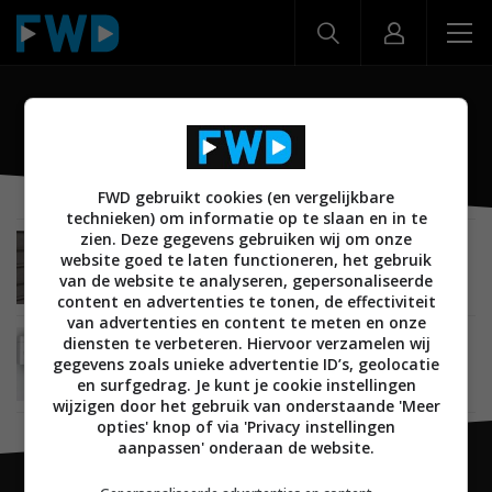
Somfy Outdoor Camera
FWD gebruikt cookies (en vergelijkbare
technieken) om informatie op te slaan en in te
zien. Deze gegevens gebruiken wij om onze
SMARTHOME
15 NOVEMBER 2018
website goed te laten functioneren, het gebruik
Somfy Outdoor Camera vanaf eind november
van de website te analyseren, gepersonaliseerde
beschikbaar
content en advertenties te tonen, de effectiviteit
van advertenties en content te meten en onze
diensten te verbeteren. Hiervoor verzamelen wij
SMARTHOME
08 JANUARI 2018
gegevens zoals unieke advertentie ID’s, geolocatie
Somfy introduceert de Somfy Outdoor Camera
tijdens CES 2018
en surfgedrag. Je kunt je cookie instellingen
wijzigen door het gebruik van onderstaande 'Meer
opties' knop of via 'Privacy instellingen
aanpassen' onderaan de website.