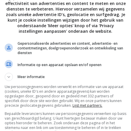
effectiviteit van advertenties en content te meten en onze
diensten te verbeteren. Hiervoor verzamelen wij gegevens
zoals unieke advertentie ID’s, geolocatie en surfgedrag. Je
kunt je cookie instellingen wijzigen door het gebruik van
onderstaande 'Meer opties' knop of via 'Privacy
instellingen aanpassen' onderaan de website.
Gepersonaliseerde advertenties en content, advertentie- en
contentmetingen, doelgroepenonderzoek en ontwikkeling van
diensten
Informatie op een apparaat opslaan en/of openen
Meer informatie
Uw persoonsgegevens worden verwerkt en informatie van uw apparaat
De laatste updates in je mailbox
(cookies, unieke ID's en andere apparaatgegevens) kan worden
opgeslagen door, geopend door en gedeeld met 332 partners of
specifiek door deze site worden gebruikt. Wij en onze partners kunnen
precieze geolocatiegegevens gebruiken.
Lijst met partners.
Bepaalde leveranciers kunnen uw persoonsgegevens verwerken op basis
van gerechtvaardigd belang. U kunt hiertegen bezwaar maken door uw
opties hieronder te beheren. Zoek onderaan deze pagina of in het
Channels
sitemenu naar een link om uw toestemming te beheren of in te trekken