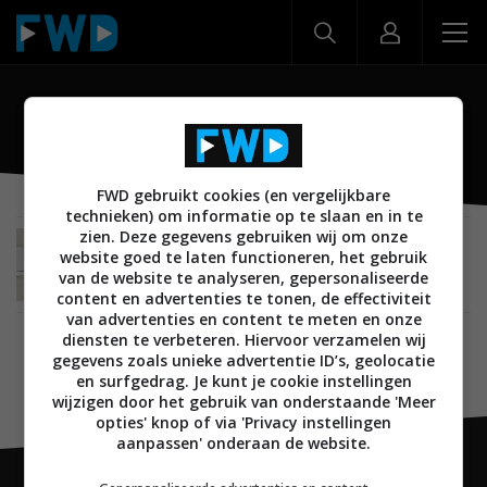
Slimme aircobediening v2
FWD gebruikt cookies (en vergelijkbare
technieken) om informatie op te slaan en in te
zien. Deze gegevens gebruiken wij om onze
SMARTHOME
18 MEI 2018
website goed te laten functioneren, het gebruik
Tweede generatie Tado Slimme Aircobediening
van de website te analyseren, gepersonaliseerde
aangekondigd
content en advertenties te tonen, de effectiviteit
van advertenties en content te meten en onze
diensten te verbeteren. Hiervoor verzamelen wij
gegevens zoals unieke advertentie ID’s, geolocatie
en surfgedrag. Je kunt je cookie instellingen
wijzigen door het gebruik van onderstaande 'Meer
opties' knop of via 'Privacy instellingen
aanpassen' onderaan de website.