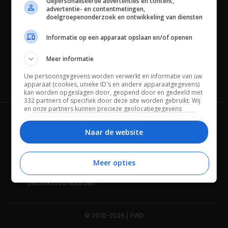
Gepersonaliseerde advertenties en content,
advertentie- en contentmetingen,
doelgroepenonderzoek en ontwikkeling van diensten
Informatie op een apparaat opslaan en/of openen
Meer informatie
Uw persoonsgegevens worden verwerkt en informatie van uw
Channels
apparaat (cookies, unieke ID's en andere apparaatgegevens)
kan worden opgeslagen door, geopend door en gedeeld met
332 partners of specifiek door deze site worden gebruikt. Wij
en onze partners kunnen precieze geolocatiegegevens
gebruiken.
Lijst met partners.
Wie is FWD
Privacybeleid
Bepaalde leveranciers kunnen uw persoonsgegevens
Naar de website
verwerken op basis van gerechtvaardigd belang. U kunt
Adverteren
Contact
hiertegen bezwaar maken door uw opties hieronder te
beheren. Zoek onderaan deze pagina of in het sitemenu naar
Meer opties
Cookies
Disclaimer
een link om uw toestemming te beheren of in te trekken via de
privacy- en cookie-instellingen.
Gebruiksvoorwaarden
© 2010-2026 | FWD