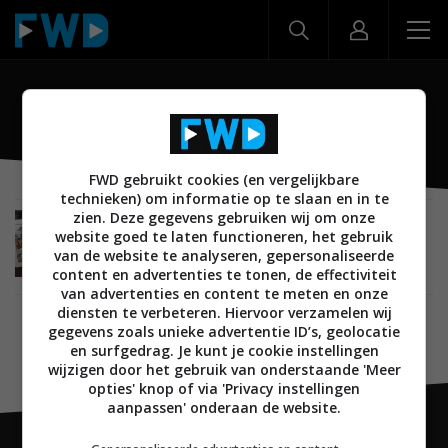
slim display
FWD gebruikt cookies (en vergelijkbare
technieken) om informatie op te slaan en in te
zien. Deze gegevens gebruiken wij om onze
NIEUWS
SMARTHOME
BEDIENING
BEELD EN GELUID
website goed te laten functioneren, het gebruik
19 JANUARI 2023
van de website te analyseren, gepersonaliseerde
‘Apple werkt aan een slim display voor
content en advertenties te tonen, de effectiviteit
smarthome-bediening’
van advertenties en content te meten en onze
diensten te verbeteren. Hiervoor verzamelen wij
gegevens zoals unieke advertentie ID’s, geolocatie
en surfgedrag. Je kunt je cookie instellingen
wijzigen door het gebruik van onderstaande 'Meer
opties' knop of via 'Privacy instellingen
aanpassen' onderaan de website.