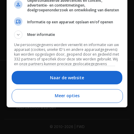
Gepersonaliseerde advertenties en content,
advertentie- en contentmetingen,
doelgroepenonderzoek en ontwikkeling van diensten
Informatie op een apparaat opslaan en/of openen
Meer informatie
Uw persoonsgegevens worden verwerkt en informatie van uw
Channels
apparaat (cookies, unieke ID's en andere apparaatgegevens)
kan worden opgeslagen door, geopend door en gedeeld met
332 partners of specifiek door deze site worden gebruikt. Wij
en onze partners kunnen precieze geolocatiegegevens
gebruiken.
Lijst met partners.
Wie is FWD
Privacybeleid
Bepaalde leveranciers kunnen uw persoonsgegevens
Naar de website
verwerken op basis van gerechtvaardigd belang. U kunt
Adverteren
Contact
hiertegen bezwaar maken door uw opties hieronder te
beheren. Zoek onderaan deze pagina of in het sitemenu naar
Meer opties
Cookies
Disclaimer
een link om uw toestemming te beheren of in te trekken via de
privacy- en cookie-instellingen.
Gebruiksvoorwaarden
© 2010-2026 | FWD